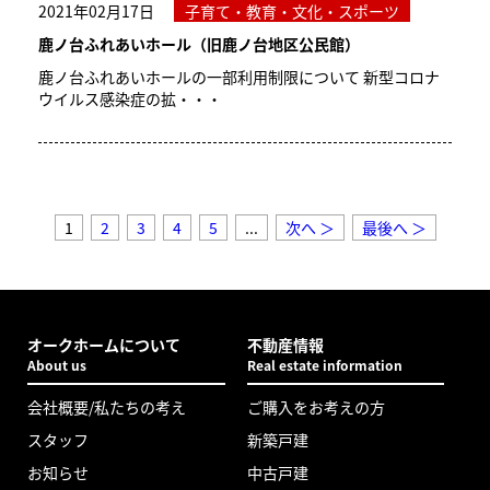
2021年02月17日
子育て・教育・文化・スポーツ
鹿ノ台ふれあいホール（旧鹿ノ台地区公民館）
鹿ノ台ふれあいホールの一部利用制限について 新型コロナ
ウイルス感染症の拡・・・
1
2
3
4
5
...
次へ ＞
最後へ ＞
オークホームについて
不動産情報
About us
Real estate information
会社概要/私たちの考え
ご購入をお考えの方
スタッフ
新築戸建
お知らせ
中古戸建