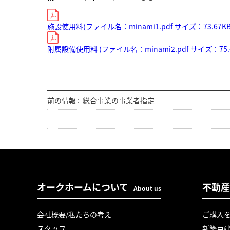
施設使用料(ファイル名：minami1.pdf サイズ：73.67KB
附属設備使用料 (ファイル名：minami2.pdf サイズ：75.4
前の情報 :
総合事業の事業者指定
オークホームについて
不動産
About us
会社概要/私たちの考え
ご購入
スタッフ
新築戸