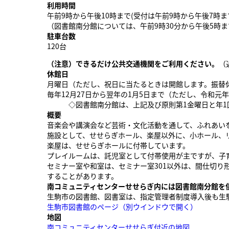
利用時間
午前9時から午後10時まで(受付は午前9時から午後7時ま
（図書館南分館については、午前9時30分から午後5時ま
駐車台数
120台
（注意）できるだけ公共交通機関をご利用ください。
（
休館日
月曜日（ただし、祝日に当たるときは開館します。振替
毎年12月27日から翌年の1月5日まで（ただし、令和元年
◇図書館南分館は、上記及び原則第1金曜日と年1回
概要
音楽会や講演会など芸術・文化活動を通して、ふれあい
施設として、せせらぎホール、楽屋以外に、小ホール、
楽屋は、せせらぎホールに付帯しています。
プレイルームは、託児室として付帯使用が主ですが、子
セミナー室や和室は、セミナー室301以外は、間仕切
することがあります。
南コミュニティセンターせせらぎ内には図書館南分館を
生駒市の図書館、図書室は、指定管理者制度導入後も生
生駒市図書館のページ
（別ウインドウで開く）
地図
南コミュニティセンターせせらぎ付近の地図