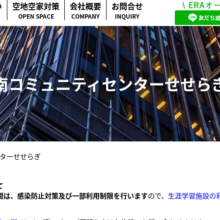
い
空地空家対策
会社概要
お問合せ
OPEN SPACE
COMPANY
INQUIRY
南コミュニティセンターせせら
ターせせらぎ
て
間は、感染防止対策及び一部利用制限を行います
ので、
生涯学習施設の