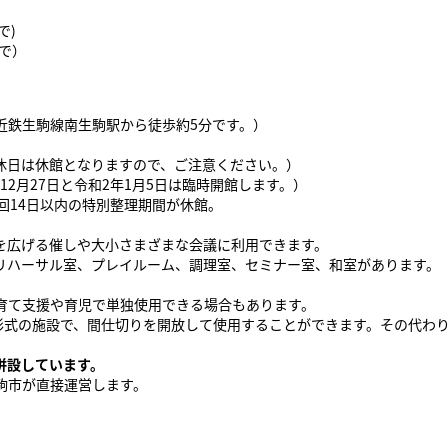
で)
で）
近鉄生駒線南生駒駅から徒歩約5分です。）
休日は休館となりますので、ご注意ください。）
12月27日と令和2年1月5日は臨時開館します。）
14日以内の特別整理期間が休館。
を広げる催しや大小さまざまな会議に利用できます。
リハーサル室、プレイルーム、調理室、セミナー室、和室があります。
育て支援や育児で単独使用できる場合もあります。
り形式の施設で、間仕切りを開放して使用することができます。その代わ
併設しています。
駒市が直接運営します。