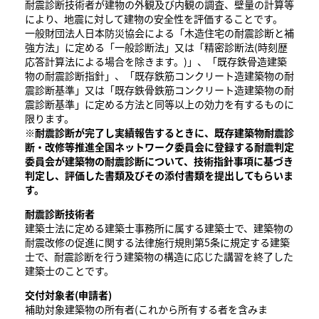
耐震診断技術者が建物の外観及び内観の調査、壁量の計算等
により、地震に対して建物の安全性を評価することです。
一般財団法人日本防災協会による「木造住宅の耐震診断と補
強方法」に定める「一般診断法」又は「精密診断法(時刻歴
応答計算法による場合を除きます。)」、「既存鉄骨造建築
物の耐震診断指針」、「既存鉄筋コンクリート造建築物の耐
震診断基準」又は「既存鉄骨鉄筋コンクリート造建築物の耐
震診断基準」に定める方法と同等以上の効力を有するものに
限ります。
※耐震診断が完了し実績報告するときに、既存建築物耐震診
断・改修等推進全国ネットワーク委員会に登録する耐震判定
委員会が建築物の耐震診断について、技術指針事項に基づき
判定し、評価した書類及びその添付書類を提出してもらいま
す。
耐震診断技術者
建築士法に定める建築士事務所に属する建築士で、建築物の
耐震改修の促進に関する法律施行規則第5条に規定する建築
士で、耐震診断を行う建築物の構造に応じた講習を終了した
建築士のことです。
交付対象者(申請者)
補助対象建築物の所有者(これから所有する者を含みま