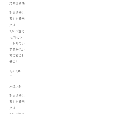
精密診断法
耐震診断に
要した費用
又は
3,600(注1)
円/平方メ
ートルのい
ずれか低い
方の額の3
分の2
1,333,000
円
木造以外
耐震診断に
要した費用
又は
3,600(注1)