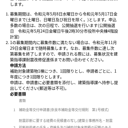
します。
募集期間は、令和元年5月8日水曜日から令和元年5月17日金
曜日まで(土曜日、日曜日及び祝日を除く。)とします。申込
多数の場合は、次の日程で、公開抽選を行います(公開抽選
日 令和元年5月24日金曜日午後2時30分市役所中央棟4階設
計室)
1の募集期間内に募集件数に満たない場合は、令和元年11月
29日金曜日まで随時募集します。なお、募集件数に達し次
第募集を終了しますので、申請される際には、募集状況を建
築指導課耐震改修促進係までお問い合わせください。
申請方法
補助対象建築物1棟につき、1回限りとし、申請者ごとに、1
年度につき1回限りとします。
申請は、申請書に必要書類を添付し、建築指導課へ持参し提
出してください(郵送等は不可)。
必要書類
書類
1
補助金等交付申請書(奈良市補助金等交付規則 第1号様式)
耐震診断に要する経費の見積書の写し(建築士事務所名・耐震
2
診断技術者の氏名・資格名及び補助対象床面積の記載のある