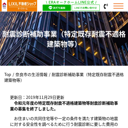
耐震診断補助事業（特定既存耐震不適格
建築物等）
Top
/
奈良市の生活情報
/
耐震診断補助事業（特定既存耐震不適格
建築物等）
更新日：2019年11月29日更新
令和元年度の特定既存耐震不適格建築物等耐震診断補助事
業の募集を終了しました。
お住まいの共同住宅等や一定の条件を満たす建築物の地震
に対する安全性を調べるために行う耐震診断に要した費用の