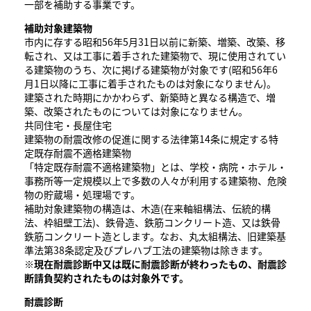
一部を補助する事業です。
補助対象建築物
市内に存する昭和56年5月31日以前に新築、増築、改築、移
転され、又は工事に着手された建築物で、現に使用されてい
る建築物のうち、次に掲げる建築物が対象です(昭和56年6
月1日以降に工事に着手されたものは対象になりません)。
建築された時期にかかわらず、新築時と異なる構造で、増
築、改築されたものについては対象になりません。
共同住宅・長屋住宅
建築物の耐震改修の促進に関する法律第14条に規定する特
定既存耐震不適格建築物
「特定既存耐震不適格建築物」とは、学校・病院・ホテル・
事務所等一定規模以上で多数の人々が利用する建築物、危険
物の貯蔵場・処理場です。
補助対象建築物の構造は、木造(在来軸組構法、伝統的構
法、枠組壁工法)、鉄骨造、鉄筋コンクリート造、又は鉄骨
鉄筋コンクリート造とします。なお、丸太組構法、旧建築基
準法第38条認定及びプレハブ工法の建築物は除きます。
※現在耐震診断中又は既に耐震診断が終わったもの、耐震診
断請負契約されたものは対象外です。
耐震診断