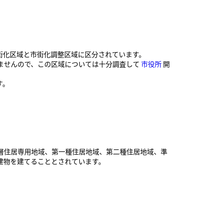
街化区域と市街化調整区域に区分されています。
ませんので、この区域については十分調査して
市役所
開
す。
層住居専用地域、第一種住居地域、第二種住居地域、準
建物を建てることとされています。