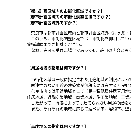
【都市計画区域内の市街化区域ですか？】
【都市計画区域内の市街化調整区域ですか？】
【都市計画区域外ですか？】
奈良市は都市計画区域内と都市計画区域外（月ヶ瀬・都
このうち、市街化調整区域では、市街化を抑制している
発指導課までご相談ください。
なお、許可を受けた場合であっても、許可の内容と異な
【用途地域の指定は何ですか？】
市街化区域は一般に指定された用途地域の制限によっ
関連性のない用途の建築物が無秩序に混在すると良好
奈良市内では用途地域として〔第一種低層住居専用地域
住居地域、近隣商業地域、商業地域、準工業地域、工業
したがって、地域によっては建てられない用途の建物
また、それぞれの地域に応じて建ぺい率、容積率、壁
【高度地区の指定は何ですか？】