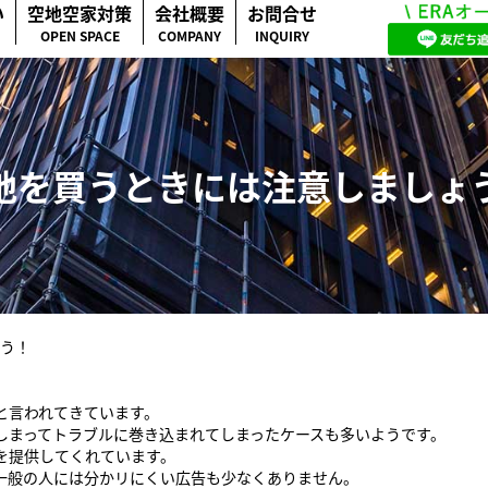
い
空地空家対策
会社概要
お問合せ
OPEN SPACE
COMPANY
INQUIRY
地を買うときには注意しましょ
う！
と言われてきています。
まってトラブルに巻き込まれてしまったケースも多いようです。
を提供してくれています。
一般の人には分かリにくい広告も少なくありません。