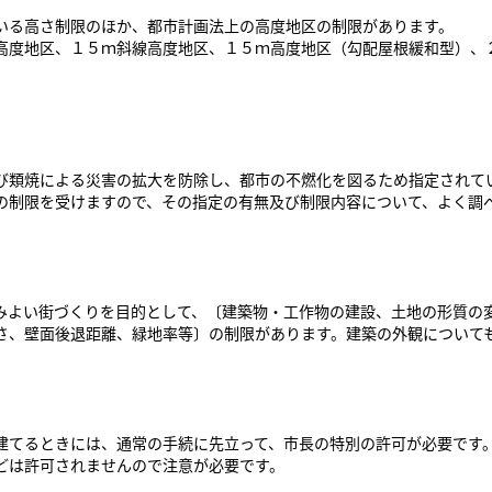
いる高さ制限のほか、都市計画法上の高度地区の制限があります。
度地区、１５ｍ斜線高度地区、１５ｍ高度地区（勾配屋根緩和型）、
類焼による災害の拡大を防除し、都市の不燃化を図るため指定されて
制限を受けますので、その指定の有無及び制限内容について、よく調
よい街づくりを目的として、〔建築物・工作物の建設、土地の形質の
、壁面後退距離、緑地率等〕の制限があります。建築の外観について
てるときには、通常の手続に先立って、市長の特別の許可が必要です
どは許可されませんので注意が必要です。