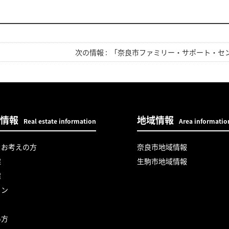
次の情報 :
「奈良市ファミリー・サポート・セ
情報
地域情報
Real estate information
Area informatio
をお考えの方
奈良市地域情報
建
生駒市地域情報
建
ョン
い方