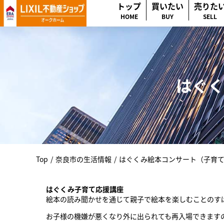
トップ
買いたい
売りた
HOME
BUY
SELL
はぐく
Top
/
奈良市の生活情報
/
はぐくみ絵本コンサート（子育
はぐくみ子育て応援講座
絵本の読み聞かせを通じて親子で絵本を楽しむことのす
お子様の機嫌が悪くなり外に出られても再入場できます