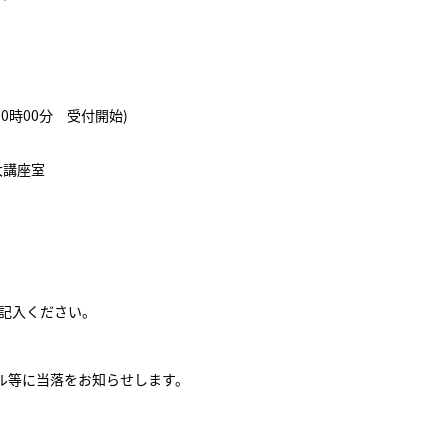
10時00分 受付開始)
大講座室
）
ご記入ください。
ル等に当落をお知らせします。