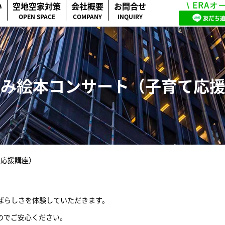
い
空地空家対策
会社概要
お問合せ
OPEN SPACE
COMPANY
INQUIRY
み絵本コンサート（子育て応
て応援講座）
ばらしさを体験していただきます。
のでご安心ください。