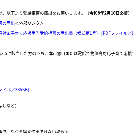
は、以下より受給拒否の届出をお願いします。（
令和8年2月10日必着
）
否の届出
＜外部リンク＞
高対応子育て応援手当受給拒否の届出書（様式第1号） [PDFファイル／13
者2.5に該当した方のうち、本市窓口または電話で物価高対応子育て応
イル／335KB]
写しなど）
等で、やむを得ず使用できない場合＞