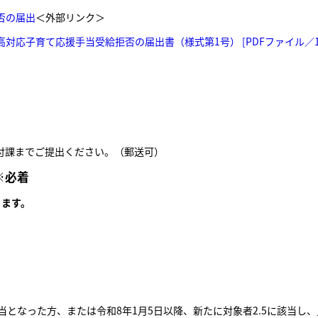
否の届出
＜外部リンク＞
高対応子育て応援手当受給拒否の届出書（様式第1号） [PDFファイル／13
付課までご提出ください。（郵送可）
※必着
ります。
に該当となった方、または令和8年1月5日以降、新たに対象者2.5に該当