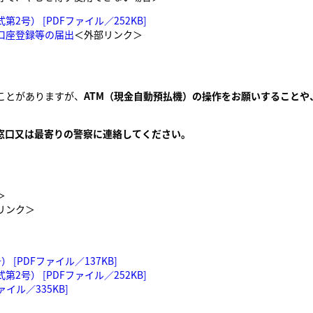
号） [PDFファイル／252KB]
口座登録等の届出
＜外部リンク＞
ことがありますが、
ATM（現金自動預払機）の操作をお願いすること
窓口又は最寄りの警察に連絡してください。
＞
リンク＞
PDFファイル／137KB]
号） [PDFファイル／252KB]
イル／335KB]