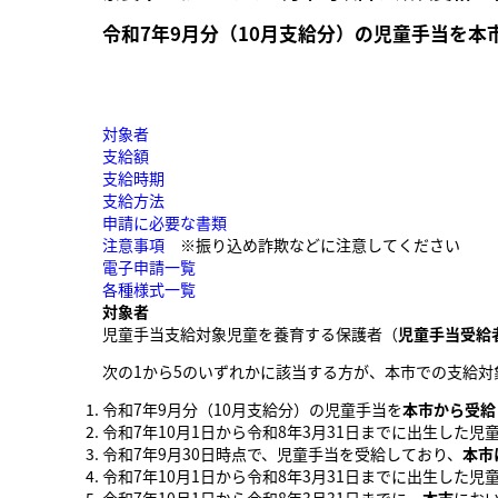
​令和7年9月分（10月支給分）
の児童手当を本
対象者
支給額
支給時期
支給方法
申請に必要な書類
注意事項
※振り込め詐欺などに注意してください
電子申請一覧
各種様式一覧
対象者
児童手当支給対象児童を養育する保護者（
児童手当受給
次の1から5のいずれかに該当する方が、本市での支給対
令和7年9月分（10月支給分）の児童手当を
本市から受給
令和7年10月1日から令和8年3月31日までに出生した児
令和7年9月30日時点で、児童手当を受給しており、
本市
令和7年10月1日から令和8年3月31日までに出生した児