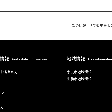
次の情報 :
「学習支援事
情報
地域情報
Real estate information
Area informatio
をお考えの方
奈良市地域情報
建
生駒市地域情報
建
ョン
い方