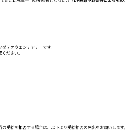
いて新たに児童手当の受給者となった方（
DV避難や離婚等によるもの
）
ソダテオウエンテアテ」です。
認ください。
当の受給を
拒否
する場合は、以下より受給拒否の届出をお願いします。