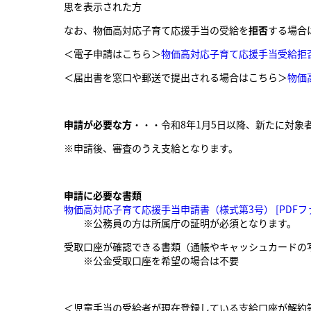
思を表示された方
なお、物価高対応子育て応援手当の受給を
拒否
する場合
＜電子申請はこちら＞
物価高対応子育て応援手当受給拒
＜届出書を窓口や郵送で提出される場合はこちら＞
物価
申請が必要な方
・・・令和8年1月5日以降、新たに対象
※申請後、審査のうえ支給となります。
申請に必要な書類
物価高対応子育て応援手当申請書（様式第3号） [PDFファ
※公務員の方は所属庁の証明が必須となります。
受取口座が確認できる書類（通帳やキャッシュカードの
※公金受取口座を希望の場合は不要
＜児童手当の受給者が現在登録している支給口座が解約