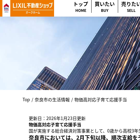
トップ
買いたい
売りた
HOME
BUY
SELL
Top
/
奈良市の生活情報
/
物価高対応子育て応援手当
更新日：2026年1月23日更新
物価高対応子育て応援手当
国が実施する総合経済対策事業として、0歳から高校3年
奈良市においては、2月下旬以降、順次支給を