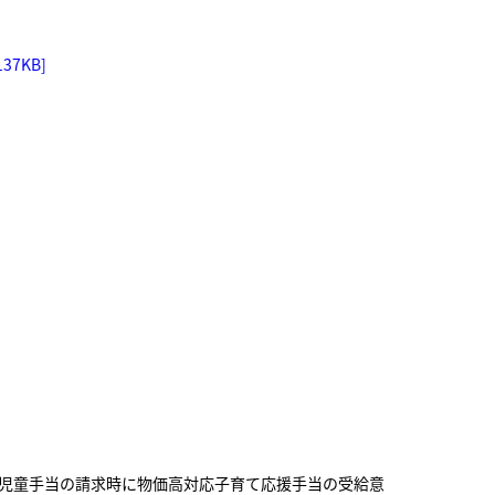
7KB]
し、児童手当の請求時に物価高対応子育て応援手当の受給意