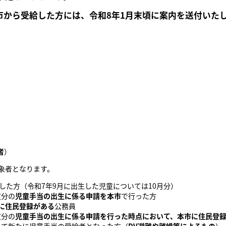
市から受給した方には、令和8年1月末頃に案内を送付いた
者
）
象者となります。
した方（令和7年9月に出生した児童については10月分）
童分の
児童手当の出生に係る申請を本市
で行った方
に住民登録がある
公務員
童分の
児童手当の出生に係る申請を行った時点において、本市に住民登