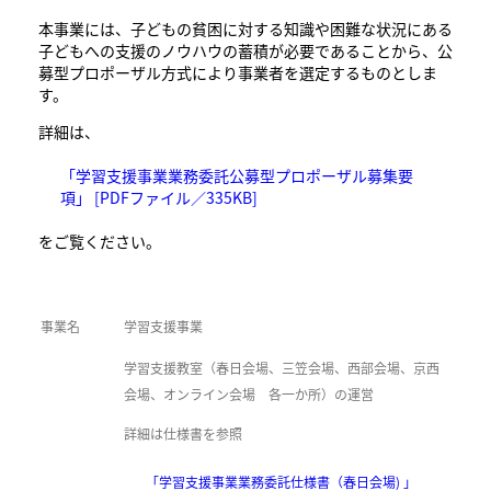
本事業には、子どもの貧困に対する知識や困難な状況にある
子どもへの支援のノウハウの蓄積が必要であることから、公
募型プロポーザル方式により事業者を選定するものとしま
す。
詳細は、
「学習支援事業業務委託公募型プロポーザル募集要
項」 [PDFファイル／335KB]
をご覧ください。
事業名
学習支援事業
学習支援教室（春日会場、三笠会場、西部会場、京西
会場、オンライン会場 各一か所）の運営
詳細は仕様書を参照
「学習支援事業業務委託仕様書（春日会場) 」