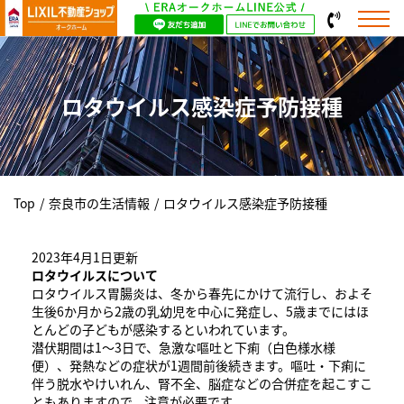
ロタウイルス感染症予防接種
Top
/
奈良市の生活情報
/
ロタウイルス感染症予防接種
2023年4月1日更新
ロタウイルスについて
ロタウイルス胃腸炎は、冬から春先にかけて流行し、およそ
生後6か月から2歳の乳幼児を中心に発症し、5歳までにはほ
とんどの子どもが感染するといわれています。
潜伏期間は1～3日で、急激な嘔吐と下痢（白色様水様
便）、発熱などの症状が1週間前後続きます。嘔吐・下痢に
伴う脱水やけいれん、腎不全、脳症などの合併症を起こすこ
ともありますので、注意が必要です。