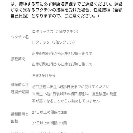
は、接種する前に必ず健康増進課までご連絡ください。連絡
がなく異なるワクチンの接種を受けた場合、任意接種（全額
自己負担）となりますので、ご注意ください。）
ロタリックス（1価ワクチン）
ワクチン名
ロタテック（5価ワクチン）
出生6週0日後から出生24週0日後まで
接種期間
出生6週0日後から出生32週0日後まで
生後2か月から
標準的な接
初回接種は出生14週6日後までに受けてください
種開始期間
※出生15週0日後以降の初回接種は、腸重積症の発症
率が高くなることからお勧めしていません
27日以上の間隔で2回
接種間隔と
回数
27日以上の間隔で3回