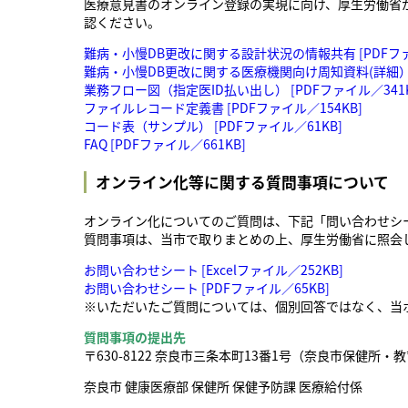
医療意見書のオンライン登録の実現に向け、厚生労働省
認ください。
難病・小慢DB更改に関する設計状況の情報共有 [PDFファイ
難病・小慢DB更改に関する医療機関向け周知資料(詳細） [
業務フロー図（指定医ID払い出し） [PDFファイル／341K
ファイルレコード定義書 [PDFファイル／154KB]
コード表（サンプル） [PDFファイル／61KB]
FAQ [PDFファイル／661KB]
オンライン化等に関する質問事項について
オンライン化についてのご質問は、下記「問い合わせシ
質問事項は、当市で取りまとめの上、厚生労働省に照会
お問い合わせシート [Excelファイル／252KB]
お問い合わせシート [PDFファイル／65KB]
※いただいたご質問については、個別回答ではなく、当
質問事項の提出先
〒630-8122 奈良市三条本町13番1号（奈良市保健所・
奈良市 健康医療部 保健所 保健予防課 医療給付係