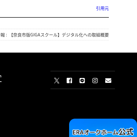
引用元
報 :
【奈良市版GIGAスクール】デジタル化への取組概要
n