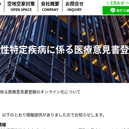
い
空地空家対策
会社概要
お問合せ
OPEN SPACE
COMPANY
INQUIRY
慢性特定疾病に係る医療意見書登
係る医療意見書登録のオンライン化について
、以下のとおり情報提供がありましたのでお知らせします。
情報