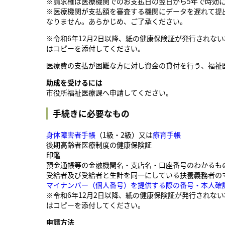
※請求権は医療機関でのお支払日の翌日から5年で時効
※医療機関が支払額を審査する機関にデータを遅れて提
なりません。あらかじめ、ご了承ください。
※令和6年12月2日以降、紙の健康保険証が発行されな
はコピーを添付してください。
医療費の支払が困難な方に対し資金の貸付を行う、福祉
助成を受けるには
市役所福祉医療課へ申請してください。
手続きに必要なもの
身体障害者手帳
（1級・2級）又は
療育手帳
後期高齢者医療制度の健康保険証
印鑑
預金通帳等の金融機関名・支店名・口座番号のわかるも
受給者及び受給者と生計を同一にしている扶養義務者の
マイナンバー（個人番号）を提供する際の番号・本人確認につ
※令和6年12月2日以降、紙の健康保険証が発行されな
はコピーを添付してください。
申請方法