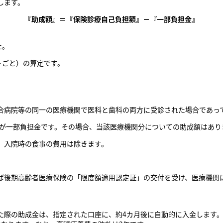
します。
『助成額』＝『保険診療自己負担額』－『一部負担金』
た。
トごと）の算定です。
合病院等の同一の医療機関で医科と歯科の両方に受診された場合であっ
額が一部負担金です。その場合、当該医療機関分についての助成額はあり
、入院時の食事の費用は除きます。
ば後期高齢者医療保険の「限度額適用認定証」の交付を受け、医療機関
際の助成金は、指定された口座に、約4カ月後に自動的に入金します