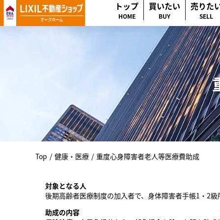
トップ
買いたい
売りた
HOME
BUY
SELL
Top
/
健康・医療
/
重度心身障害者老人等医療費助成
対象となる人
後期高齢者医療制度の加入者で、身体障害者手帳1・2級
助成の内容