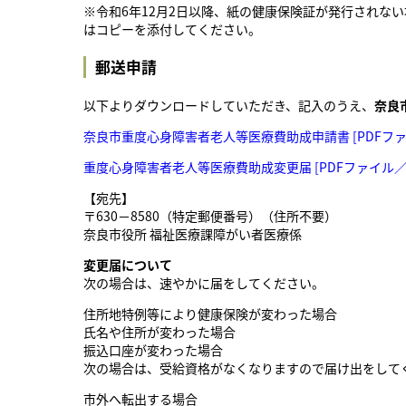
※令和6年12月2日以降、紙の健康保険証が発行されな
はコピーを添付してください。
郵送申請
以下よりダウンロードしていただき、記入のうえ、
奈良
奈良市重度心身障害者老人等医療費助成申請書 [PDFファイ
重度心身障害者老人等医療費助成変更届 [PDFファイル／1
【宛先】
〒630－8580（特定郵便番号）（住所不要）
奈良市役所 福祉医療課障がい者医療係
変更届について
次の場合は、速やかに届をしてください。
住所地特例等により健康保険が変わった場合
氏名や住所が変わった場合
振込口座が変わった場合
次の場合は、受給資格がなくなりますので届け出をして
市外へ転出する場合