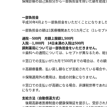
保険診療の自己負担分から一部負担金を除いた額を助成
一部負担金
平成30年4月より一部負担金をいただくことになりまし
一部負担金の額は1医療機関あたり1カ月ごと（1レセプ
通院…500円 月額上限額1,500円
入院…1,000円 14日未満の入院は500円
調剤薬局については一部負担金をいただきません。
※歯科への通院については、レセプトが異なるため、総
※窓口での支払いが1カ月で500円までの場合は、その
※高額療養費、払い戻し額などが支給されている場合や
※保険適用外の費用は、助成の対象になりません。
※窓口での支払いが高額になる場合、非課税世帯であれ
になります。
支給方法（自動償還方式）
後期高齢者医療制度の健康保険証を提示し、受診された