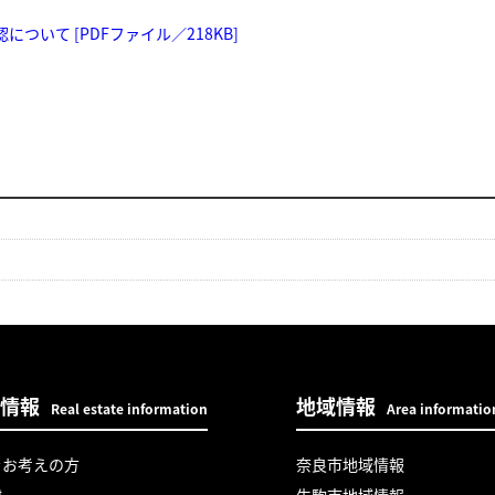
いて [PDFファイル／218KB]
情報
地域情報
Real estate information
Area informatio
をお考えの方
奈良市地域情報