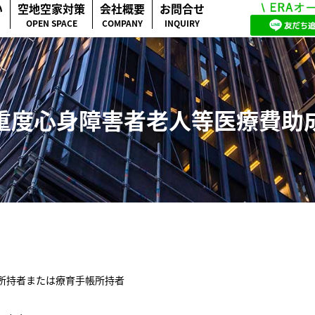
い
空地空家対策
会社概要
お問合せ
OPEN SPACE
COMPANY
INQUIRY
重度心身障害者老人等医療費助
所持者または療育手帳所持者