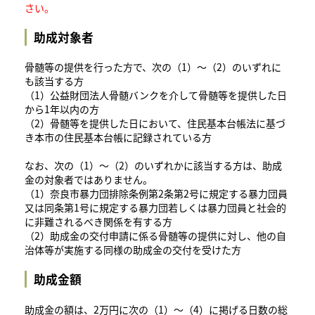
さい。
助成対象者
骨髄等の提供を行った方で、次の（1）～（2）のいずれに
も該当する方
（1）公益財団法人骨髄バンクを介して骨髄等を提供した日
から1年以内の方
（2）骨髄等を提供した日において、住民基本台帳法に基づ
き本市の住民基本台帳に記録されている方
なお、次の（1）～（2）のいずれかに該当する方は、助成
金の対象者ではありません。
（1）奈良市暴力団排除条例第2条第2号に規定する暴力団員
又は同条第1号に規定する暴力団若しくは暴力団員と社会的
に非難されるべき関係を有する方
（2）助成金の交付申請に係る骨髄等の提供に対し、他の自
治体等が実施する同様の助成金の交付を受けた方
助成金額
助成金の額は、2万円に次の（1）～（4）に掲げる日数の総