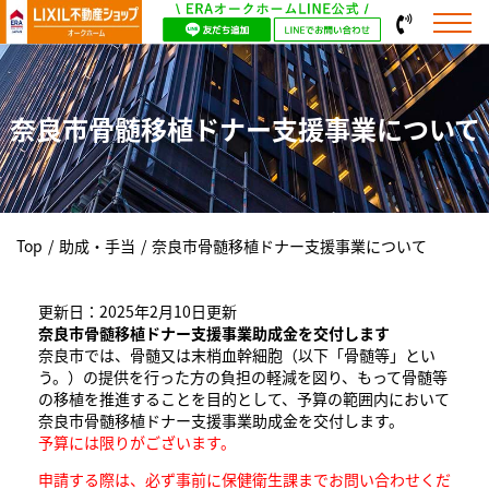
奈良市骨髄移植ドナー支援事業について
Top
/
助成・手当
/
奈良市骨髄移植ドナー支援事業について
更新日：2025年2月10日更新
奈良市骨髄移植ドナー支援事業助成金を交付します
奈良市では、骨髄又は末梢血幹細胞（以下「骨髄等」とい
う。）の提供を行った方の負担の軽減を図り、もって骨髄等
の移植を推進することを目的として、予算の範囲内において
奈良市骨髄移植ドナー支援事業助成金を交付します。
予算には限りがございます。
申請する際は、必ず事前に保健衛生課までお問い合わせくだ