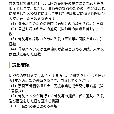
数を乗じて得た額とし、1回の骨髄等の提供につき20万円を
限度とします。ただし、骨髄等の採取のための手術又はこれ
に関連した医療処置によって生じた健康被害に係る通院及び
入院に要した日数を除きます。
（1）健康診断のための通院（医師等の面談を含む。）日数
（2）自己血貯血のための通院（医師等の面談を含む。）日
数
（3）骨髄等の採取のための入院（医師等の面談を含む。）
日数
（4）骨髄バンク又は医療機関が必要と認める通院、入院又
は面談に要した日数
提出書類
助成金の交付を受けようとする方は、骨髄等を提供した日か
ら1年以内に次の書類を添えて、申請してください。
（1）奈良市骨髄移植ドナー支援事業助成金交付申請書（第
1号様式）
（2）骨髄バンクが発行する骨髄等の提供に係る通院、入院
及び面談をした日を証する書類
（3）市長が必要と認める書類