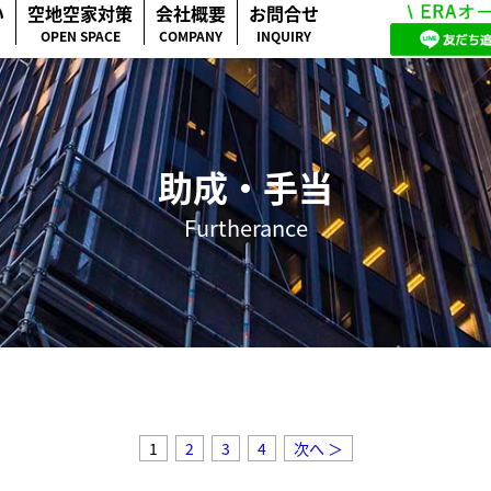
い
空地空家対策
会社概要
お問合せ
OPEN SPACE
COMPANY
INQUIRY
助成・手当
Furtherance
1
2
3
4
次へ ＞