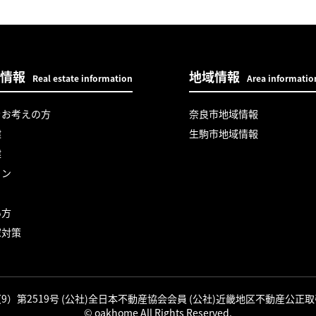
情報
地域情報
Real estate information
Area informatio
をお考えの方
奈良市地域情報
建
生駒市地域情報
建
ョン
い方
家対策
9）第2519号 (公社)全日本不動産協会会員 (公社)近畿地区不動産公正
© oakhome All Rights Reserved.