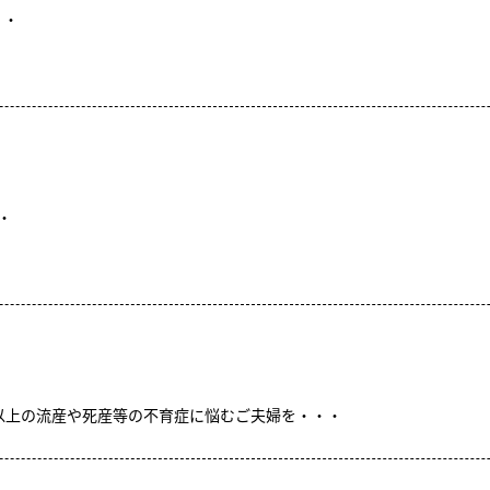
・・
・
回以上の流産や死産等の不育症に悩むご夫婦を・・・