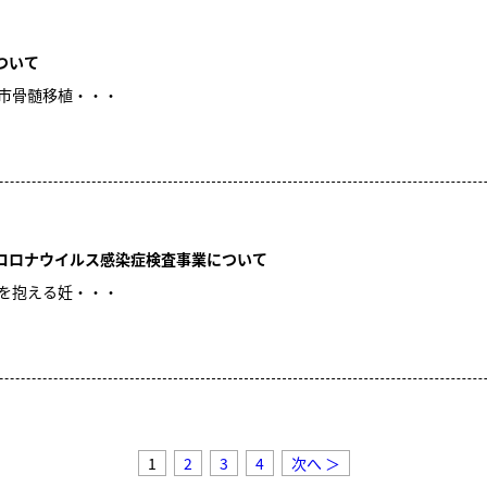
ついて
奈良市骨髄移植・・・
コロナウイルス感染症検査事業について
不安を抱える妊・・・
1
2
3
4
次へ ＞