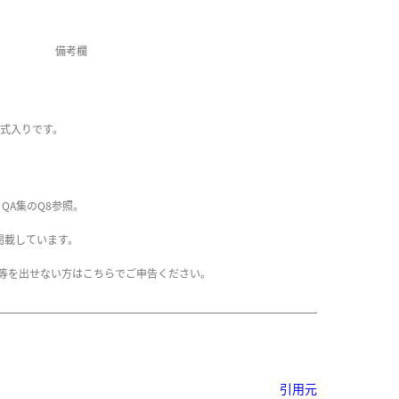
備考欄
算式入りです。
QA集のQ8参照。
掲載しています。
書等を出せない方はこちらでご申告ください。
引用元