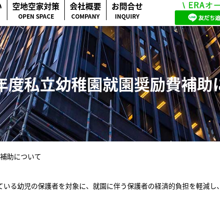
い
空地空家対策
会社概要
お問合せ
OPEN SPACE
COMPANY
INQUIRY
年度私立幼稚園就園奨励費補助
補助について
ている幼児の保護者を対象に、就園に伴う保護者の経済的負担を軽減し