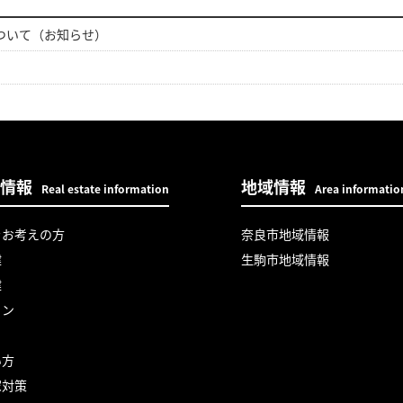
ついて（お知らせ）
情報
地域情報
Real estate information
Area informatio
をお考えの方
奈良市地域情報
建
生駒市地域情報
建
ョン
い方
家対策