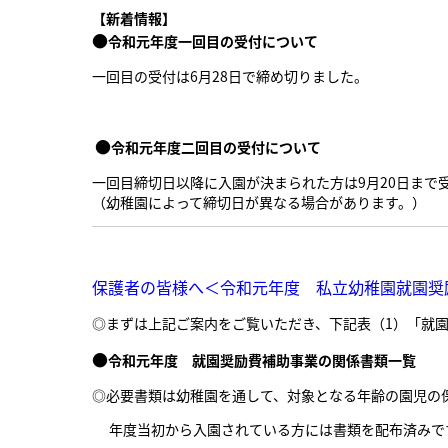
【新着情報】
●
令和元年度一回目の受付について
一回目の受付は6
月
28
日で締め切りました。
●
令和元年度二回目の受付について
一回目締切日以降に入園が決まられた方は9月20日まで
（幼稚園によって締切日が異なる場合があります。）
保護者の皆様へ＜令和元年度 私立幼稚園就園奨
◎まずは上記ご案内をご覧いただき、下記表（1）「就園
●
令和元年度 就園奨励費補助事業の関係書類一覧
◎必要書類は幼稚園を通して、対象となる年齢の園児の
年度当初から入園されている方には書類を配布済みで