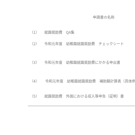
申請書の名称
（1）
就園奨励費 QA集
（2）
令和元年度 幼稚園就園奨励費 チェックシート
（3）
令和元年度 幼稚園就園奨励費にかかる申出書
（4）
令和元年度 幼稚園就園奨励費 補助額計算表（具体
（5）
就園奨励費 外国における収入等申告（証明）書