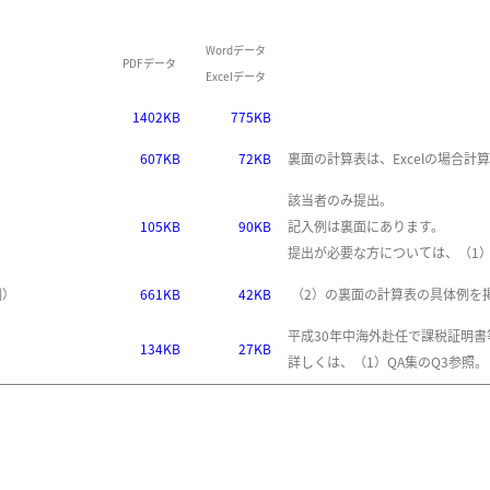
Wordデータ
PDFデータ
Excelデータ
1402KB
775KB
607KB
72KB
裏面の計算表は、Excelの場合計
該当者のみ提出。
105KB
90KB
記入例は裏面にあります。
提出が必要な方については、（1）
例）
661KB
42KB
（2）の裏面の計算表の具体例を
平成30年中海外赴任で課税証明
134KB
27KB
詳しくは、（1）QA集のQ3参照。