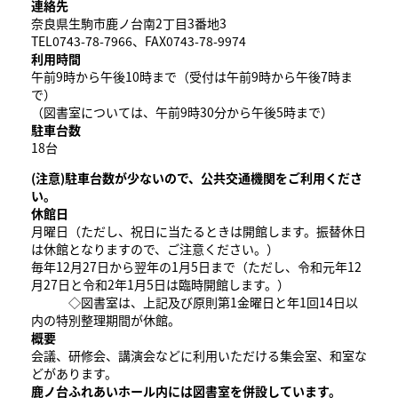
連絡先
奈良県生駒市鹿ノ台南2丁目3番地3
TEL0743-78-7966、FAX0743-78-9974
利用時間
午前9時から午後10時まで（受付は午前9時から午後7時ま
で）
（図書室については、午前9時30分から午後5時まで）
駐車台数
18台
(注意)駐車台数が少ないので、公共交通機関をご利用くださ
い。
休館日
月曜日（ただし、祝日に当たるときは開館します。振替休日
は休館となりますので、ご注意ください。）
毎年12月27日から翌年の1月5日まで（ただし、令和元年12
月27日と令和2年1月5日は臨時開館します。）
◇図書室は、上記及び原則第1金曜日と年1回14日以
内の特別整理期間が休館。
概要
会議、研修会、講演会などに利用いただける集会室、和室な
どがあります。
鹿ノ台ふれあいホール内には図書室を併設しています。