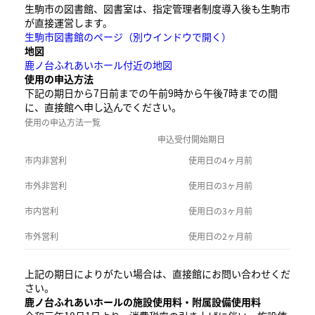
生駒市の図書館、図書室は、指定管理者制度導入後も生駒市
が直接運営します。
生駒市図書館のページ
（別ウインドウで開く）
地図
鹿ノ台ふれあいホール付近の地図
使用の申込方法
下記の期日から7日前までの午前9時から午後7時までの間
に、直接館へ申し込んでください。
使用の申込方法一覧
申込受付開始期日
市内非営利
使用日の4ヶ月前
市外非営利
使用日の3ヶ月前
市内営利
使用日の3ヶ月前
市外営利
使用日の2ヶ月前
上記の期日によりがたい場合は、直接館にお問い合わせくだ
さい。
鹿ノ台ふれあいホールの施設使用料・附属設備使用料