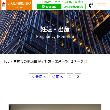
妊娠・出産
Pregnancy-Ikomashi
Top
/
生駒市の地域情報
/
妊娠・出産一覧 - 2ページ目
＜ 最初へ
＜ 前へ
1
2