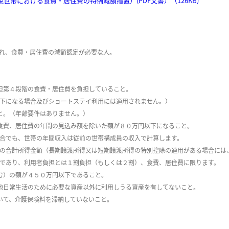
帯における食費・居住費の特例減額措置）(PDF文書）（126KB)
れ、食費・居住費の減額認定が必要な人。
担第４段階の食費・居住費を負担していること。
下になる場合及びショートステイ利用には適用されません。）
と。（年齢要件はありません。）
食費、居住費の年間の見込み額を除いた額が８０万円以下になること。
合でも、世帯の年間収入は従前の世帯構成員の収入で計算します。
の合計所得金額（長期譲渡所得又は短期譲渡所得の特別控除の適用がある場合には
であり、利用者負担とは１割負担（もしくは２割）、食費、居住費に限ります。
む）の額が４５０万円以下であること。
他日常生活のために必要な資産以外に利用しうる資産を有してないこと。
いて、介護保険料を滞納していないこと。