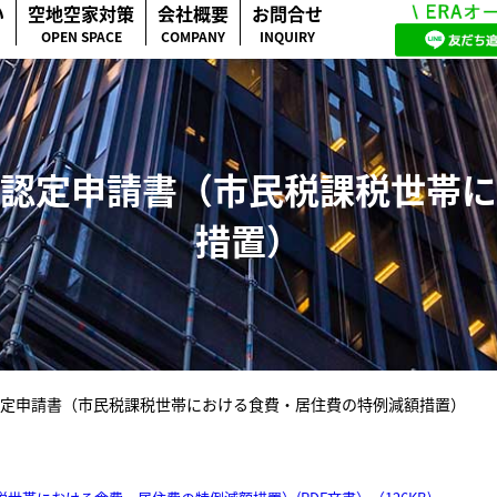
い
空地空家対策
会社概要
お問合せ
OPEN SPACE
COMPANY
INQUIRY
認定申請書（市民税課税世帯に
措置）
定申請書（市民税課税世帯における食費・居住費の特例減額措置）