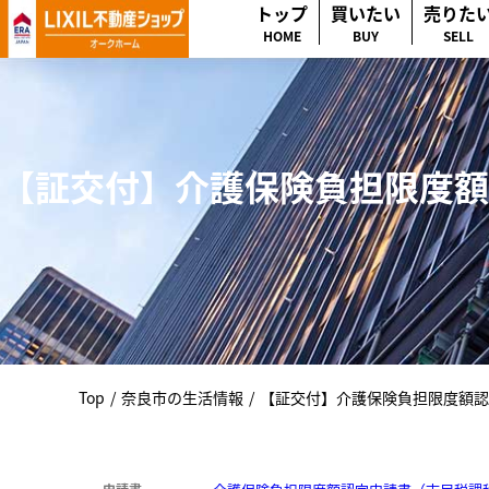
トップ
買いたい
売りた
HOME
BUY
SELL
【証交付】介護保険負担限度額
Top
/
奈良市の生活情報
/
【証交付】介護保険負担限度額認