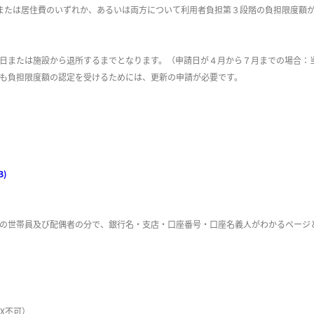
または居住費のいずれか、あるいは両方について利用者負担第３
段階の負担限度額
日または施設から退所するまでとなります。（申請日が４月から７月までの場合：
も負担限度額の認定を受けるためには、更新の申請が必要です。
B)
の世帯員及び配偶者の分で、銀行名・支店・口座番号・口座名義人がわかるページ
AX不可）