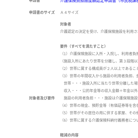
介護保険負担限度額認定申請書（市民税課税世
申請書
申請書のサイズ
Ａ４サイズ
対象者
介護認定の決定を受け、介護保険施設を利用さ
要件（すべてを満たすこと）
（1）介護保険施設に入所・入院し、利用者負
（施設入所にあたり世帯を分離し、第３段階以
（2）世帯に属する構成員が２人以上であるこ
（3）世帯の年間収入から施設の利用者負担、
世帯・・・施設入所に当たり世帯分離した場
収入・・・公的年金等の収入金額＋年金以外
対象者及び要件
施設の利用者負担・・・施設は介護保険施設
（4）世帯の現金、預貯金等（有価証券等を含
（5）
世帯がその居住の用に供する家屋、その
（6）
世帯に属する介護保険料納付義務者につ
軽減の内容