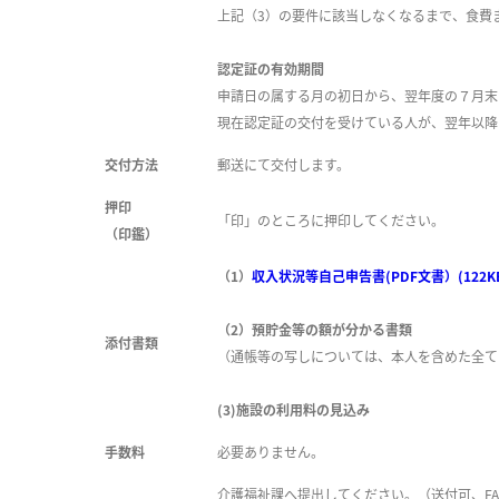
上記（3）の要件に該当しなくなるまで、食費
認定証の有効期間
申請日の属する月の初日から、翌年度の７
月末
現在認定証の交付を受けている人が、翌年以降
交付方法
郵送にて交付します。
押印
「印」のところに押印してください。
（印鑑）
（
1）
収入状況等自己申告書(PDF文書）(122K
（2）預貯金等の額が分かる書類
添付書類
（通帳等の写しについては、本人を含めた全て
(3)施設の利用料の見込み
手数料
必要ありません。
介護福祉課へ提出してください。（送付可、
F