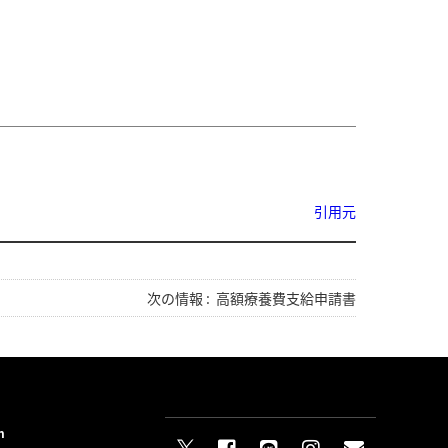
引用元
次の情報 :
高額療養費支給申請書
n