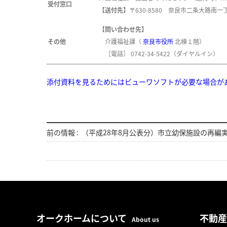
受付窓口
【送付先】
〒630-8580 奈良市二条大路南一
【問い合わせ先】
その他
介護福祉課（
奈良市役所
北棟１階）
［電話］
0742-34-5422
（ダイヤルイン）
添付資料を見るためにはビューワソフトが必要な場合が
前の情報 :
（平成28年8月公表分）市立幼保施設の再編
オークホームについて
不動産
About us