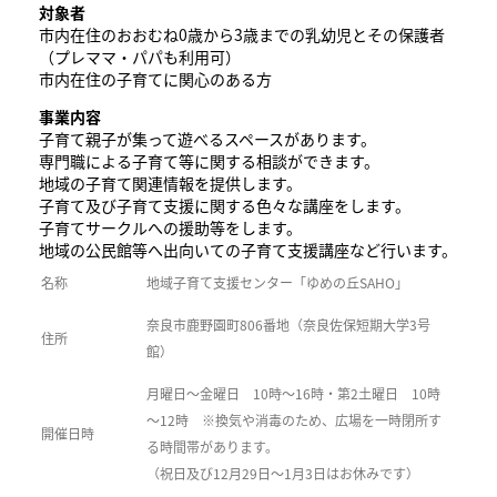
対象者
市内在住のおおむね0歳から3歳までの乳幼児とその保護者
（プレママ・パパも利用可）
市内在住の子育てに関心のある方
事業内容
子育て親子が集って遊べるスペースがあります。
専門職による子育て等に関する相談ができます。
地域の子育て関連情報を提供します。
子育て及び子育て支援に関する色々な講座をします。
子育てサークルへの援助等をします。
地域の公民館等へ出向いての子育て支援講座など行います。
名称
地域子育て支援センター「ゆめの丘SAHO」
奈良市鹿野園町806番地（奈良佐保短期大学3号
住所
館）
月曜日～金曜日 10時～16時・第2土曜日 10時
～12時 ※換気や消毒のため、広場を一時閉所す
開催日時
る時間帯があります。
（祝日及び12月29日～1月3日はお休みです）