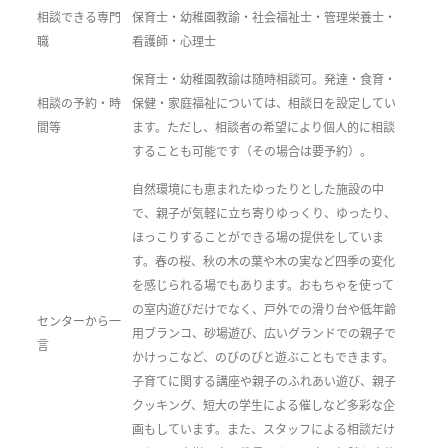
相談できる専門
保育士・幼稚園教諭・社会福祉士・管理栄養士・
職
看護師・心理士
保育士・幼稚園教諭は随時相談可。発達・食育・
相談の予約・時
保健・家庭福祉については、相談日を設定してい
間等
ます。ただし、相談者の希望により個人的に相談
することも可能です（その場合は要予約）。
自然環境にも恵まれたゆったりとした施設の中
で、親子が気軽に立ち寄りゆっくり、ゆったり、
ほっこりすることができる場の提供をしていま
す。春の桜、秋の木の葉や木の実など四季の変化
を感じられる場でもあります。おもちゃを使って
の室内遊びだけでなく、戸外での滑り台や低年齢
センターから一
用ブランコ、砂場遊び、広いグランドでの親子で
言
かけっこなど、のびのびと遊ぶこともできます。
子育てに関する講座や親子のふれあい遊び、親子
クッキング、短大の学生による催しなど多彩な企
画もしています。また、スタッフによる相談だけ