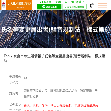
氏名等変更届出書(騒音規制法 様式第6)
Top
/
奈良市の生活情報
/
氏名等変更届出書(騒音規制法 様式第
6)
申請書の
A4
サイズ
奈良市内において、騒音規制法にかかる「特定施設」を
対象者
設置した者
どのよう
氏名
、
名称
、
住所
、
法人の代表者名
、
工場又は事業場の
なときに