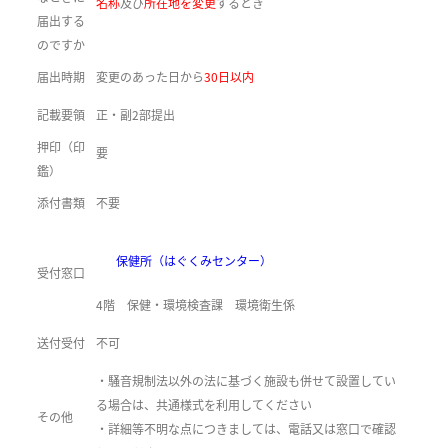
名称
及び
所在地を変更
するとき
届出する
のですか
届出時期
変更のあった日から
30
日以内
記載要領
正・副2部提出
押印（印
要
鑑）
添付書類
不要
保健所（はぐくみセンター）
受付窓口
4階 保健・環境検査課 環境衛生係
送付受付
不可
・騒音規制法以外の法に基づく施設も併せて設置してい
る場合は、共通様式を利用してください
その他
・詳細等不明な点につきましては、電話又は窓口で確認