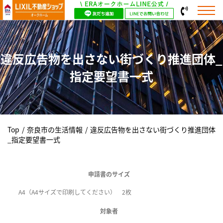
違反広告物を出さない街づくり推進団体_
指定要望書一式
Top
/
奈良市の生活情報
/
違反広告物を出さない街づくり推進団体
_指定要望書一式
申請書のサイズ
A4（A4サイズで印刷してください） 2枚
対象者