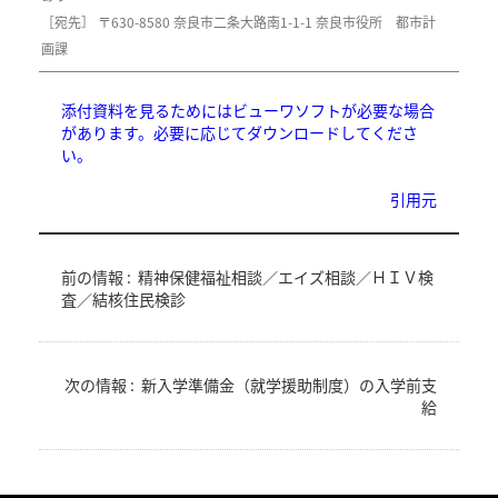
［宛先］ 〒630-8580 奈良市二条大路南1-1-1 奈良市役所 都市計
画課
添付資料を見るためにはビューワソフトが必要な場合
があります。必要に応じてダウンロードしてくださ
い。
引用元
前の情報 :
精神保健福祉相談／エイズ相談／ＨＩＶ検
査／結核住民検診
次の情報 :
新入学準備金（就学援助制度）の入学前支
給