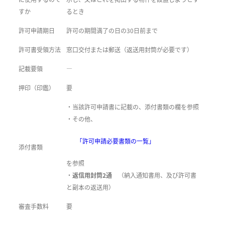
すか
るとき
許可申請期日
許可の期間満了の日の30日前まで
許可書受領方法
窓口交付または郵送（返送用封筒が必要です）
記載要領
―
押印（印鑑）
要
・当該許可申請書に記載の、添付書類の欄を参照
・その他、
「許可申請必要書類の一覧」
添付書類
を参照
・
返信用封筒2通
（納入通知書用、及び許可書
と副本の返送用）
審査手数料
要