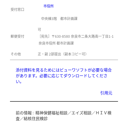
市役所
受付窓口
中央棟3階 都市計画課
可
郵便受付
［宛先］〒630-8580 奈良市二条大路南一丁目1-1
奈良市役所 都市計画課
その他
正・副 2部提出（副本コピー可）
添付資料を見るためにはビューワソフトが必要な場合
があります。必要に応じてダウンロードしてくださ
い。
引用元
前の情報 :
精神保健福祉相談／エイズ相談／ＨＩＶ検
査／結核住民検診