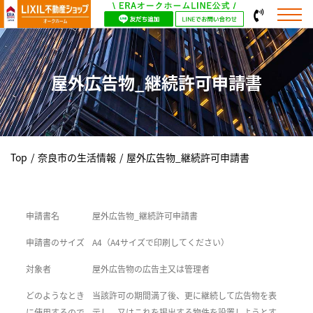
屋外広告物_継続許可申請書
Top
/
奈良市の生活情報
/
屋外広告物_継続許可申請書
申請書名
屋外広告物_継続許可申請書
申請書のサイズ
A4（A4サイズで印刷してください）
対象者
屋外広告物の広告主又は管理者
どのようなとき
当該許可の期間満了後、更に継続して広告物を表
に使用するので
示し、又はこれを掲出する物件を設置しようとす