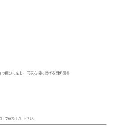
為の区分に応じ、同表右欄に掲げる関係図書
窓口で確認して下さい。