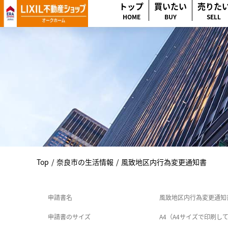
トップ
買いたい
売りた
HOME
BUY
SELL
Top
/
奈良市の生活情報
/
風致地区内行為変更通知書
申請書名
風致地区内行為変更通知
申請書のサイズ
A4（A4サイズで印刷し