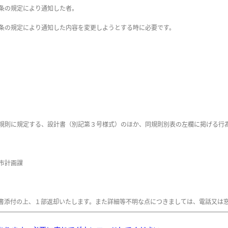
条の規定により通知した者。
条の規定により通知した内容を変更しようとする時に必要です。
規則に規定する、設計書（別記第３号様式）のほか、同規則別表の左欄に掲げる行
市計画課
書添付の上、１部返却いたします。また詳細等不明な点につきましては、電話又は