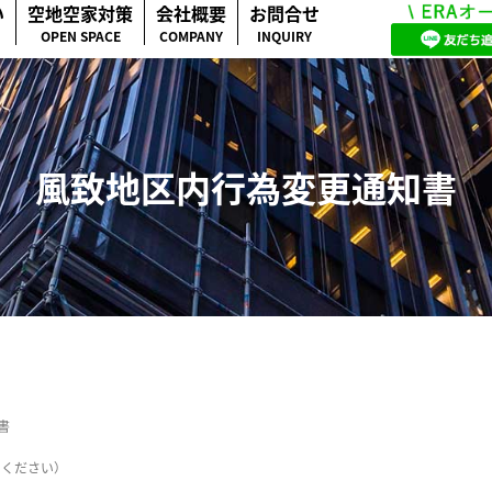
い
空地空家対策
会社概要
お問合せ
OPEN SPACE
COMPANY
INQUIRY
風致地区内行為変更通知書
書
てください）