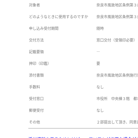
対象者
奈良市風致地区条例第３
どのようなときに使用するのですか
奈良市風致地区条例第３
申し込み受付期間
随時
交付方法
窓口交付（受領印必要）
記載要領
―
押印（印鑑）
要
添付書類
奈良市風致地区条例施行
手数料
なし
受付窓口
市役所 中央棟３階 都
郵便受付
なし
その他
２部提出して頂き、同意