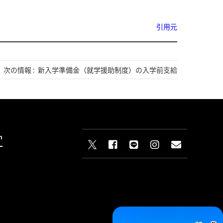
引用元
次の情報 :
新入学準備金（就学援助制度）の入学前支給
n