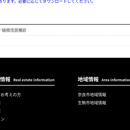
あります。必要に応じてダウンロードしてください。
／結核住民検診
情報
地域情報
Real estate information
Area informatio
をお考えの方
奈良市地域情報
建
生駒市地域情報
建
ョン