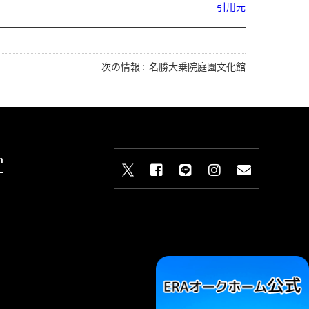
引用元
次の情報 :
名勝大乗院庭園文化館
n