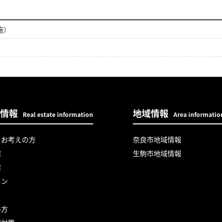
施）
情報
地域情報
Real estate information
Area informatio
をお考えの方
奈良市地域情報
建
生駒市地域情報
建
ョン
い方