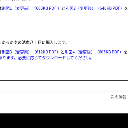
は
別図1（変更前）（663KB PDF ）
と
別図2（変更後）（648KB PDF）
町であるあやめ池南八丁目に編入します。
は
別図3（変更前）（612KB PDF）
と
別図4（変更後）（605KB PDF）
を
あります。必要に応じてダウンロードしてください。
次の情報 