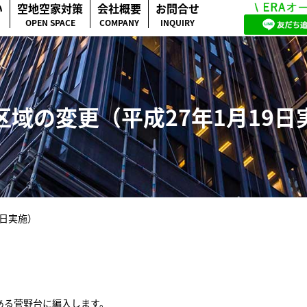
い
空地空家対策
会社概要
お問合せ
OPEN SPACE
COMPANY
INQUIRY
区域の変更（平成27年1月19日
9日実施）
である菅野台に編入します。