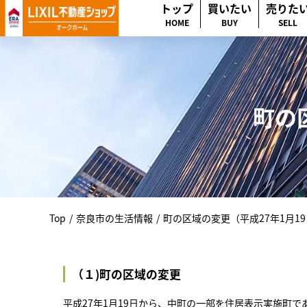
トップ
買いたい
売りた
HOME
BUY
SELL
町の
Top
/
奈良市の生活情報
/
町の区域の変更（平成27年1月1
（１)町の区域の変更
平成27年1月19日から、中町の一部を住居表示実施町