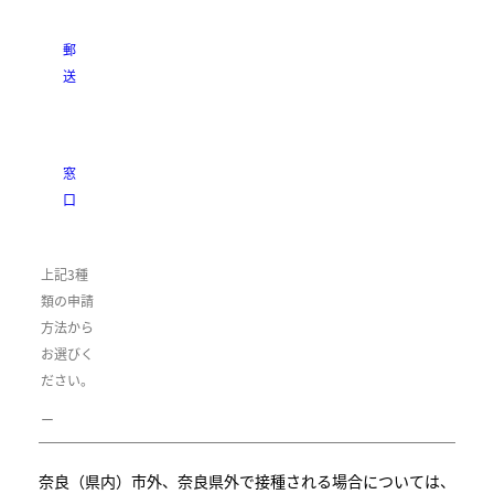
郵
送
窓
口
上記3種
類の申請
方法から
お選びく
ださい。
ー
奈良（県内）市外、奈良県外で接種される場合については、