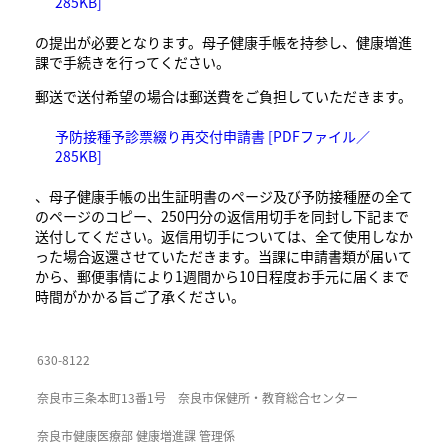
285KB]
の提出が必要となります。母子健康手帳を持参し、健康増進
課で手続きを行ってください。
郵送で送付希望の場合は郵送費をご負担していただきます。
予防接種予診票綴り再交付申請書 [PDFファイル／
285KB]
、母子健康手帳の出生証明書のページ及び予防接種歴の全て
のページのコピー、250円分の返信用切手を同封し下記まで
送付してください。返信用切手については、全て使用しなか
った場合返還させていただきます。当課に申請書類が届いて
から、郵便事情により1週間から10日程度お手元に届くまで
時間がかかる旨ご了承ください。
630-8122
奈良市三条本町13番1号 奈良市保健所・教育総合センター
奈良市健康医療部 健康増進課 管理係