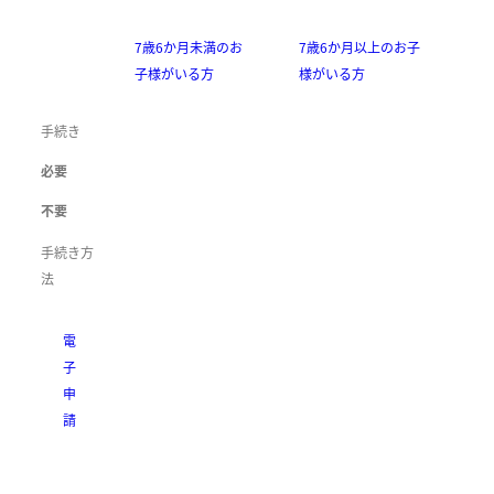
7歳6か月未満のお
7歳6か月以上のお子
子様がいる方
様がいる方
手続き
必要
不要
手続き方
法
電
子
申
請