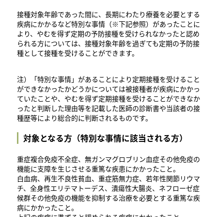
接種対象年齢であった間に、長期にわたり療養を必要とする
疾病にかかるなど特別な事情（※下記参照）があったことに
より、やむを得ず定期の予防接種を受けられなかったと認め
られる方については、接種対象年齢を過ぎても定期の予防接
種として接種を受けることができます。
​注）「特別な事情」があることにより定期接種を受けること
ができなかったかどうかについては被接種者が疾病にかかっ
ていたことや、やむを得ず定期接種を受けることができなか
ったと判断した理由等を記載した医師の診断書や当該者の接
種歴等により総合的に判断されるものです。
対象となる方（特別な事情に該当される方）
重症複合免疫不全症、無ガンマグロブリン血症その他免疫の
機能に支障を生じさせる重篤な疾患にかかったこと。
白血病、再生不良性貧血、重症筋無力症、若年性関節リウマ
チ、全身性エリテマトーデス、潰瘍性大腸炎、ネフローゼ症
候群その他免疫の機能を抑制する治療を必要とする重篤な疾
病にかかったこと。
上記の疾病に準ずると認められる疾病にかかったこと。