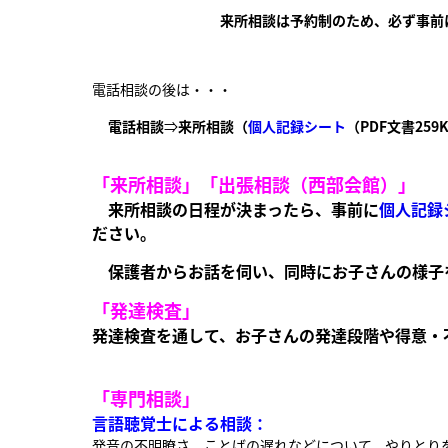
来所相談は予約制のため、必ず事前
電話相談の後は・・・
電話相談
⇒
来所相談（
個人記録シート
（PDF文書25
「来所相談」「出張相談（西部会館）」
来所相談の日程が決まったら、事前に
個人記録
ださい。
保護者からお話を伺い、同時にお子さんの様子
「発達検査」
発達検査を通して、
お子さんの発達段階や得意・
「専門相談」
言語聴覚士による相談：
発音の不明瞭さ、ことばの遅れなどについて、やりとり