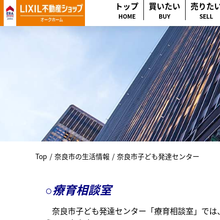
トップ
買いたい
売りた
HOME
BUY
SELL
Top
/
奈良市の生活情報
/
奈良市子ども発達センター
療育相談室
○
奈良市子ども発達センター「療育相談室」では