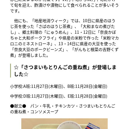
て旬を迎え、酢漬けや漬物にして食べられることが多いそう
です。​
他にも、「地産地消ウィーク」では、10日に県産のほう
じ茶を使った「さばのほうじ茶煮」、「大和まなの煮びた
し」、郷土料理の「にゅうめん」、11・12日に「奈良かぼ
ちゃと大和ポークフライ」や県産の米粉で作った「米粉マカ
ロニのミネストローネ」、13・14日に県産の大豆を使った
「奈良大豆のポークビーンズ」、「がんもと根菜の吉野くず
煮」が登場しました。
☆「さつまいもとりんごの重ね煮」が登場しま
した☆
小学校:A班:11月27日(木曜日)、B班:11月28日(金曜日)
中学校:D班:11月27日(木曜日)、E班:11月28日(金曜日)
●献立● パン・牛乳・チキンカツ・さつまいもとりんご
の重ね煮・コンソメスープ