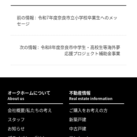
前の情報 :
令和7年度奈良市立小学校卒業生へのメッ
セージ
次の情報 :
令和8年度奈良市中学生・高校生等海外夢
応援プロジェクト補助金事業
オークホームについて
不動産情報
About us
Real estate information
会社概要/私たちの考え
ご購入をお考えの方
スタッフ
新築戸建
お知らせ
中古戸建