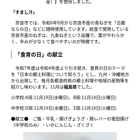
産）】を使用しました。
「すまし汁」
​ 奈良市では、令和6年9月から奈良市産の青ねぎを「古都
ならの日」などに随時使用しています。給食で使用している
奈良市産のねぎは、九条ねぎという品種で、葉がやわらか
く、辛みが少なくて食べやすいのが特徴です。
「食育の日」の献立
令和7年度は令和4年度より引き続き、食育の日のテーマ
を「日本の郷土料理について知ろう」とし、九州・沖縄地方
から出発して、毎月各都道府県の郷土料理や地域の産物等を
紹介し味わいます。11月は
福島県
でした。
小学校:A班:11月19日(水曜日)、B班:11月18日(火曜日)
中学校:D班:11月19日(水曜日)、E班:11月18日(火曜日)
●献立● ご飯・牛乳・揚げぎょうざ・鶏レバーの竜田揚げ
（中学校のみ）・いかにんじん・ざくざく