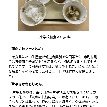
（小学校給食より抜粋)
「豚肉の柿ソース炒め」
奈良県は柿の生産量が都道府県別で全国第2位、市町村別
では五條市が全国第1位を誇るなど、柿の名産地として知ら
れています。今回の献立では、豚肉や玉ねぎ、にんじんなど
を奈良県産の柿を使った柿ピューレで味付けて提供しまし
た。
「片平あかねちりめん」
片平あかねは、主に山添村片平地区で栽培されているカ
ブの一種で、「大和の伝統野菜」に認定されています。一般
的なカブとは異なり、根の先端まで細長く、全体が鮮やかな
赤色に染まるのが特徴です。11月中旬から12月下旬にかけ