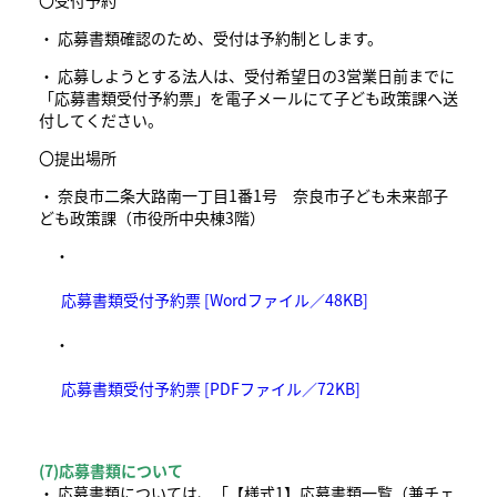
・ 応募書類確認のため、受付は予約制とします。
・ 応募しようとする法人は、受付希望日の3営業日前までに
「応募書類受付予約票」を電子メールにて子ども政策課へ送
付してください。
〇提出場所
・ 奈良市二条大路南一丁目1番1号 奈良市子ども未来部子
ども政策課（市役所中央棟3階）
・
応募書類受付予約票 [Wordファイル／48KB]
・
応募書類受付予約票 [PDFファイル／72KB]
(7)応募書類について
・ 応募書類については、「【様式1】応募書類一覧（兼チェ