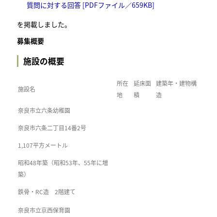
質問に対する回答 [PDFファイル／659KB]
を掲載しました。
募集概要
施設の概要
所在
延床面
建築年・建物構
施設名
地
積
造
奈良市立六条幼稚園
奈良市六条二丁目14番2号
1,107平方メートル
昭和48年築（昭和53年、55年に増
築）
鉄骨・RC造 2階建て
奈良市立京西保育園