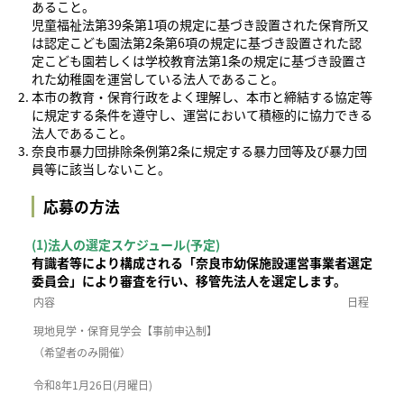
あること。
児童福祉法第39条第1項の規定に基づき設置された保育所又
は認定こども園法第2条第6項の規定に基づき設置された認
定こども園若しくは学校教育法第1条の規定に基づき設置さ
れた幼稚園を運営している法人であること。
本市の教育・保育行政をよく理解し、本市と締結する協定等
に規定する条件を遵守し、運営において積極的に協力できる
法人であること。
奈良市暴力団排除条例第2条に規定する暴力団等及び暴力団
員等に該当しないこと。
応募の方法
(1)法人の選定スケジュール(予定)
有識者等により構成される「奈良市幼保施設運営事業者選定
委員会」により審査を行い、移管先法人を選定します。
内容
日程
現地見学・保育見学会【事前申込制】
（希望者のみ開催）
令和8年1月26日(月曜日)