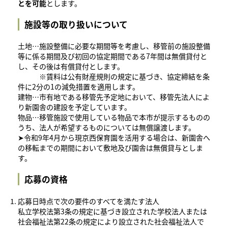
とを可能
とします。
施設等の取り扱いについて
土地…施設整備に必要な期間等を考慮し、移管前の施設整備
等に係る期間及び初回の協定期間である7年間は無償貸付と
し、その後は有償貸付とします。
※賃料は公有財産規則の規定に基づき、協定締結を条
件に2分の1の減免措置を適用します。
建物…市有地である移管先予定地において、移管先法人によ
り新園舎の建設を予定しています。
物品…移管施設で使用している物品で本市が提示するものの
うち、法人が希望するものについては無償譲渡します。
​➤令和9年4月から現京西保育園を活用する場合は、新園舎へ
の移転までの期間において敷地及び園舎は無償貸与としま
す。
応募の資格
応募日時点で次の要件のすべてを満たす法人
私立学校法第3条の規定に基づき設立された学校法人または
社会福祉法第22条の規定により設立された社会福祉法人で