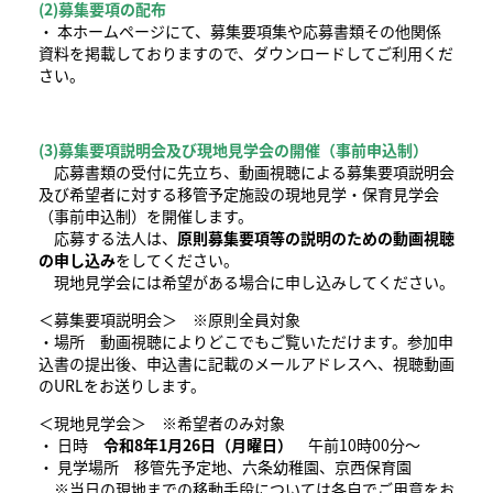
(2)募集要項の配布
・ 本ホームページにて、募集要項集や応募書類その他関係
資料を掲載しておりますので、ダウンロードしてご利用くだ
さい。
(3)募集要項説明会及び現地見学会の開催（事前申込制）
応募書類の受付に先立ち、動画視聴による募集要項説明会
及び希望者に対する移管予定施設の現地見学・保育見学会
（事前申込制）を開催します。
応募する法人は、
原則募集要項等の説明のための動画視聴
の申し込み
をしてください。
現地見学会には希望がある場合に申し込みしてください。
＜募集要項説明会＞ ※原則全員対象
・場所 動画視聴によりどこでもご覧いただけます。参加申
込書の提出後、申込書に記載のメールアドレスへ、視聴動画
のURLをお送りします。
＜現地見学会＞ ※希望者のみ対象
・ 日時
令和8年1
月26日（月曜日）
午前10時00分～
・ 見学場所 移管先予定地、六条幼稚園、京西保育園
※当日の現地までの移動手段については各自でご用意をお