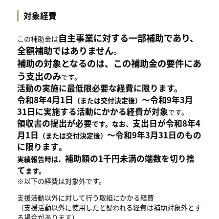
​対象経費
自主事業に対する一部補助であり、
​この補助金は
全額補助ではありません
。
補助の対象となるのは、
この補助金の要件にあ
う支出のみ
です。
活動の実施に最低限必要な経費
に限ります。
令和8年4月1日
～令和9年3月
（または交付決定後）
31日
に実施する活動にかかる経費が対象
です。
領収書の提出が必要
支出日が
令和8年4
です。なお、
月1日
～令和9年3月31日
のもの
（または交付決定後）
に限ります
。
補助額の
1千円未満の端数を切り捨
実績報告時は、​
て
ます。​
※以下の経費は対象外です。
支援活動以外に対して行う取組にかかる経費
（支援活動以外に使用したと疑われる経費は補助対象外とす
る場合があります）