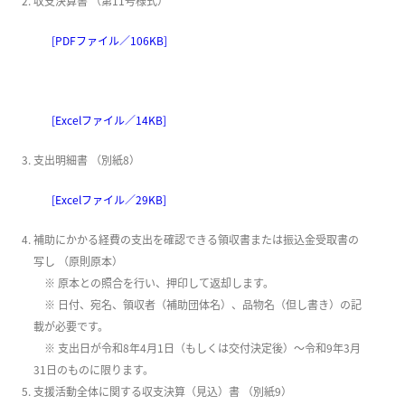
収支決算書 （第11号様式）
[PDFファイル／106KB]
[Excelファイル／14KB]
支出明細書 （別紙8）
[Excelファイル／29KB]
補助にかかる経費の支出を確認できる領収書または振込金受取書の
写し （原則原本）
※ 原本との照合を行い、押印して返却します。
※ 日付、宛名、領収者（補助団体名）、品物名（但し書き）の記
載が必要です。
※ 支出日が令和8年4月1日（もしくは交付決定後）～令和9年3月
31日のものに限ります。
支援活動全体に関する収支決算（見込）書 （別紙9）