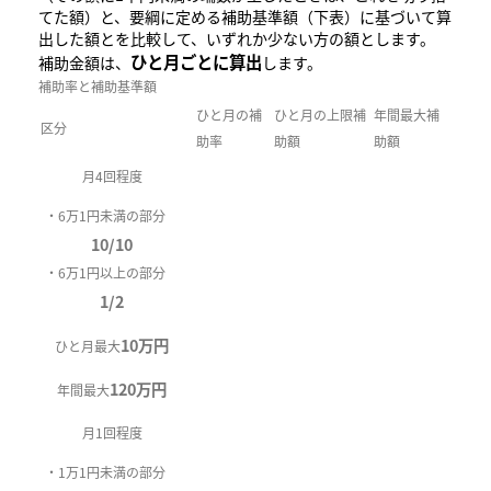
てた額）と、要綱に定める補助基準額（下表）に基づいて算
出した額とを比較して、いずれか少ない方の額とします。
ひと月ごとに算出
補助金額は、
します。
補助率と補助基準額
ひと月の補
ひと月の上限補
年間最大補
区分
助率
助額
助額
月4回程度
・6万1円未満の部分
10/10
・6万1円以上の部分
1/2
10万円
ひと月最大
120万円
年間最大
月1回程度
・1万1円未満の部分