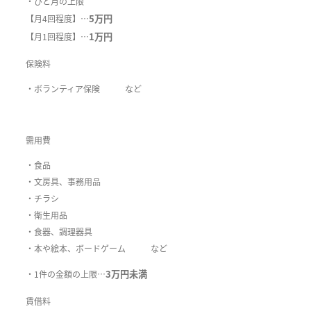
・ひと月の上限
5万円
【月4回程度】…
1万円
【月1回程度】…
保険料
・ボランティア保険 など
需用費
・食品
・文房具、事務用品
・チラシ
・衛生用品
・食器、調理器具
・本や絵本、ボードゲーム など
3万円未満
・1件の金額の上限…
賃借料