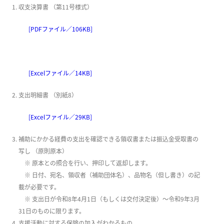
収支決算書 （第11号様式）
[PDFファイル／106KB]
[Excelファイル／14KB]
支出明細書 （別紙8）
[Excelファイル／29KB]
補助にかかる経費の支出を確認できる領収書または振込金受取書の
写し （原則原本）
※ 原本との照合を行い、押印して返却します。
※ 日付、宛名、領収者（補助団体名）、品物名（但し書き）の記
載が必要です。
※ 支出日が令和8年4月1日（もしくは交付決定後）～令和9年3月
31日のものに限ります。
支援活動に対する保険の加入がわかるもの