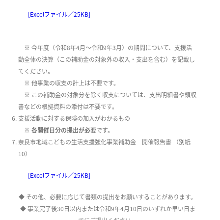
[Excelファイル／25KB]
※ 今年度（令和8年4月～令和9年3月）の期間について、支援活
動全体の決算（この補助金の対象外の収入・支出を含む）を記載し
てください。
※ 他事業の収支の計上は不要です。
※ この補助金の対象分を除く収支については、支出明細書や領収
書などの根拠資料の添付は不要です。
支援活動に対する保険の加入がわかるもの
※
各開催日分の提出が必要
です。
奈良市地域こどもの生活支援強化事業補助金 開催報告書 （別紙
10）
[Excelファイル／25KB]
◆ その他、必要に応じて書類の提出をお願いすることがあります。
◆ 事業完了後30日以内または令和9年4月10日のいずれか早い日ま