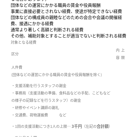
団体などの運営にかかる職員の賃金や役員報酬
事業に直接必要とされない経費、使途が特定できない経費
団体などの構成員の親睦などのための会合や会議の開催経
費、接遇にかかる経費
通常より著しく高額と判断される経費
その他、補助対象とすることが適当でないと判断される経費
対象となる経費
内
上
区分
容
限
人件費
(団体などの運営にかかる職員の賃金や役員報酬を除く)
・支援活動を行うスタッフの謝金
・事務局（支援活動の準備、食料品などの手配、こどもなど
の様子の記録などを行うスタッフ）の謝金
・研修やイベント講師の謝礼
・交通費、荷物運搬費 など
3千円
合計額
・1回の支援活動につき1人の上限…
（左記の
）