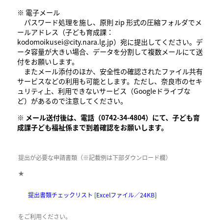
※ 電子メール
パスワード処理を施し、原則 zip 形式の圧縮フォルダでメ
ールアドレス（子ども育成課：
kodomoikusei@city.nara.lg.jp）宛に提出してください。デ
ータ容量が大きい場合、データを分割して複数メールにて送
付をお願いします。
またメール添付のほか、安全性の確認されたファイル共有
サービスなどの利用も可能とします。ただし、奈良市のセキ
ュリティ上、利用できないサービス（Googleドライブな
ど）があるので注意してください。
※
メール送付後は、電話（0742-34-4804）にて、子ども育
成課子ども福祉係まで到着確認をお願いします。
提出が必要な申請書類（※記載例は下部ダウンロード欄）
★
提出書類チェックリスト [Excelファイル／24KB]
をご利用ください。