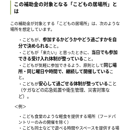
この補助金の対象となる「こどもの居場所」と
は
この補助金が対象とする「こどもの居場所」は、次のような
場所を想定しています。
参加するかどうかやどう過ごすかを自
・こどもが、
分で決められる
こと。
当日でも参加
・こどもが「来たい」と思ったときに、
できる
受け入れ体制が整っている
こと。
同じ場
・こどもが気軽に参加できるよう、原則として
所・同じ曜日や時間で、継続して開催している
こ
と。
安心して過ごせる体制が整っている
こと
・こどもが
（ケガなどの応急処置や衛生管理、災害対策な
ど）。
＜例＞
・こども食堂のような軽食を提供する場所（フードパ
ントリーのみの開催を除く）
・こども同士などで遊べる時間やスペースを提供する場