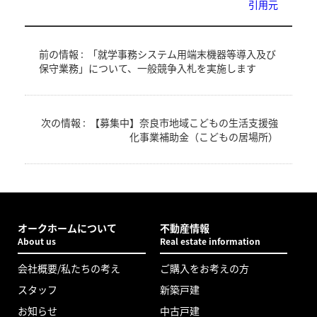
引用元
前の情報 :
「就学事務システム用端末機器等導入及び
保守業務」について、一般競争入札を実施します
次の情報 :
【募集中】奈良市地域こどもの生活支援強
化事業補助金（こどもの居場所）
オークホームについて
不動産情報
About us
Real estate information
会社概要/私たちの考え
ご購入をお考えの方
スタッフ
新築戸建
お知らせ
中古戸建