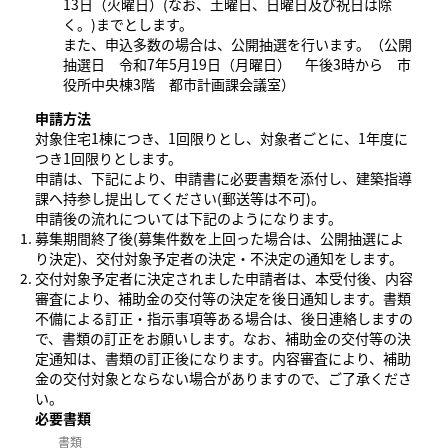
13日（火曜日）(なお、土曜日、日曜日及び祝日は除
く。)までとします。
また、申込多数の場合は、公開抽選を行います。（公開
抽選日 令和7年5月19日（月曜日） 午後3時から 市
役所中央棟3階 都市計画課会議室）
申請方法
対象住宅1棟につき、1回限りとし、対象者ごとに、1年度に
つき1回限りとします。
申請は、下記により、申請書に必要書類を添付し、建築指導
課へ持参し提出してください(郵送等は不可)。
申請後の流れについては下記のようになります。
募集期間終了後(募集件数を上回った場合は、公開抽選によ
り決定)、交付対象予定者の決定・不決定の通知をします。
交付対象予定者に決定されました申請者は、本受付後、内容
審査により、補助金の交付等の決定を後日通知します。書類
不備による訂正・指示事項等ある場合は、後日連絡しますの
で、書類の訂正をお願いします。なお、補助金の交付等の決
定通知は、書類の訂正後になります。内容審査により、補助
金の交付対象とならない場合がありますので、ご了承くださ
い。
必要書類
書類