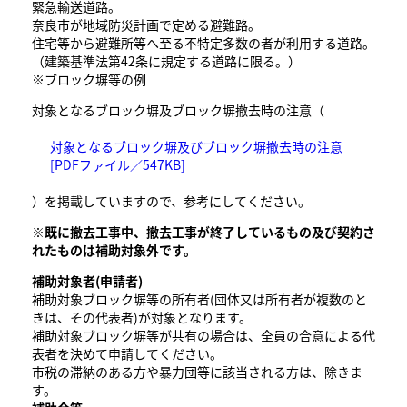
緊急輸送道路。
奈良市が地域防災計画で定める避難路。
住宅等から避難所等へ至る不特定多数の者が利用する道路。
（建築基準法第42条に規定する道路に限る。）
※ブロック塀等の例
対象となるブロック塀及ブロック塀撤去時の注意（
対象となるブロック塀及びブロック塀撤去時の注意
[PDFファイル／547KB]
）を掲載していますので、参考にしてください。
※既に撤去工事中、撤去工事が終了しているもの及び契約さ
れたものは補助対象外です。
補助対象者(申請者)
補助対象ブロック塀等の所有者(団体又は所有者が複数のと
きは、その代表者)が対象となります。
補助対象ブロック塀等が共有の場合は、全員の合意による代
表者を決めて申請してください。
市税の滞納のある方や暴力団等に該当される方は、除きま
す。