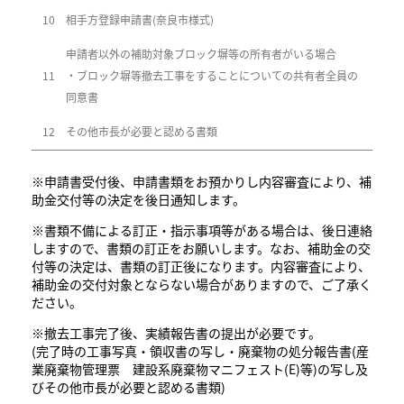
10
相手方登録申請書(奈良市様式)
申請者以外の補助対象ブロック塀等の所有者がいる場合
11
・ブロック塀等撤去工事をすることについての共有者全員の
同意書
12
その他市長が必要と認める書類
※申請書受付後、申請書類をお預かりし内容審査により、補
助金交付等の決定を後日通知します。
※書類不備による訂正・指示事項等がある場合は、後日連絡
しますので、書類の訂正をお願いします。なお、補助金の交
付等の決定は、書類の訂正後になります。内容審査により、
補助金の交付対象とならない場合がありますので、ご了承く
ださい。
※撤去工事完了後、実績報告書の提出が必要です。
(完了時の工事写真・領収書の写し・廃棄物の処分報告書(産
業廃棄物管理票 建設系廃棄物マニフェスト(E)等)の写し及
びその他市長が必要と認める書類)