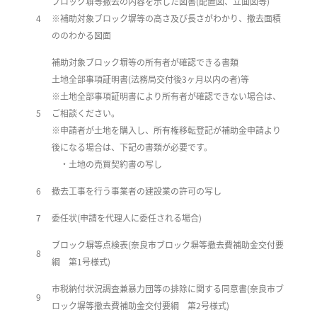
ブロック塀等撤去の内容を示した図書(配置図、立面図等)
4
※
補助対象ブロック塀等の高さ及び長さがわかり、撤去面積
ののわかる図面
補助対象ブロック塀等の所有者が確認できる書類
土地全部事項証明書(法務局交付後3ヶ月以内の者)等
※
土地全部事項証明書により所有者が確認できない場合は、
5
ご相談ください。
※
申請者が土地を購入し、所有権移転登記が補助金申請より
後になる場合は、下記の書類が必要です。
・土地の売買契約書の写し
6
撤去工事を行う事業者の建設業の許可の写し
7
委任状(申請を代理人に委任される場合)
ブロック塀等点検表(奈良市ブロック塀等撤去費補助金交付要
8
綱 第1号様式)
市税納付状況調査兼暴力団等の排除に関する同意書(奈良市ブ
9
ロック塀等撤去費補助金交付要綱 第2号様式)