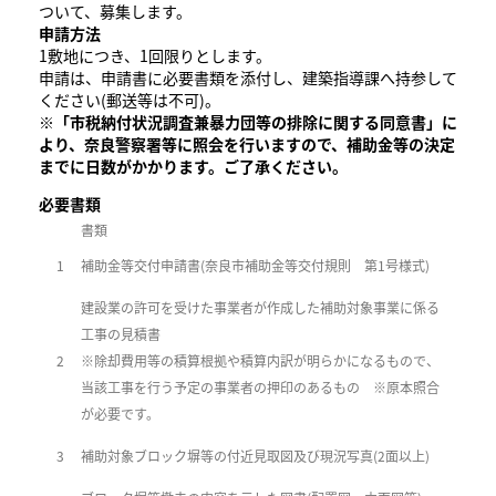
ついて、募集します。
申請方法
1敷地につき、1回限りとします。
申請は、申請書に必要書類を添付し、建築指導課へ持参して
ください(郵送等は不可)。
※「市税納付状況調査兼暴力団等の排除に関する同意書」に
より、奈良警察署等に照会を行いますので、補助金等の決定
までに日数がかかります。ご了承ください。
必要書類
書類
1
補助金等交付申請書(奈良市補助金等交付規則 第1号様式)
建設業の許可を受けた事業者が作成した補助対象事業に係る
工事の見積書
2
※
除却費用等の積算根拠や積算内訳が明らかになるもので、
当該工事を行う予定の事業者の押印のあるもの ※原本照合
が必要です。
3
補助対象ブロック塀等の付近見取図及び現況写真(2面以上)