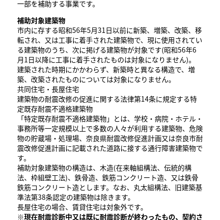
一部を補助する事業です。
補助対象建築物
市内に存する昭和56年5月31日以前に新築、増築、改築、移
転され、又は工事に着手された建築物で、現に使用されてい
る建築物のうち、次に掲げる建築物が対象です(昭和56年6
月1日以降に工事に着手されたものは対象になりません)。
建築された時期にかかわらず、新築時と異なる構造で、増
築、改築されたものについては対象になりません。
共同住宅・長屋住宅
建築物の耐震改修の促進に関する法律第14条に規定する特
定既存耐震不適格建築物
「特定既存耐震不適格建築物」とは、学校・病院・ホテル・
事務所等一定規模以上で多数の人々が利用する建築物、危険
物の貯蔵場・処理場、奈良県耐震改修促進計画又は奈良市耐
震改修促進計画に記載された道路に接する通行障害建築物で
す。
補助対象建築物の構造は、木造(在来軸組構法、伝統的構
法、枠組壁工法)、鉄骨造、鉄筋コンクリート造、又は鉄骨
鉄筋コンクリート造とします。なお、丸太組構法、旧建築基
準法第38条認定の建築物は除きます。
長屋住宅の場合、賃貸住宅は対象外です。
※現在耐震診断中又は既に耐震診断が終わったもの、契約さ