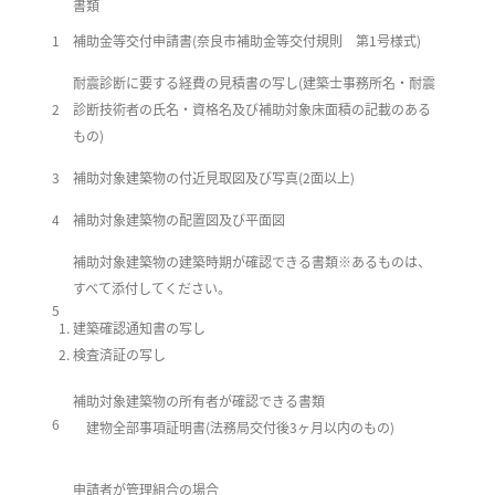
書類
1
補助金等交付申請書(奈良市補助金等交付規則 第1号様式)
耐震診断に要する経費の見積書の写し(建築士事務所名・耐震
2
診断技術者の氏名・資格名及び補助対象床面積の記載のある
もの)
3
補助対象建築物の付近見取図及び写真(2面以上)
4
補助対象建築物の配置図及び平面図
補助対象建築物の建築時期が確認できる書類※あるものは、
すべて添付してください。
5
建築確認通知書の写し
検査済証の写し
補助対象建築物の所有者が確認できる書類
6
建物全部事項証明書(法務局交付後3ヶ月以内のもの)
申請者が管理組合の場合