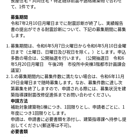
長屋住宅・共同住宅・特定既存耐震不適格建築物で合わせ
て、1件です。
募集期間
令和7年2月10日月曜日までに耐震診断が終了し、実績報告
書の提出ができる耐震診断について、下記の募集期間に募集
します。
募集期間は、令和6年5月7日火曜日から令和6年5月10日金曜
日まで（土曜日、日曜日及び祝日を除く。）とします。申込
多数の場合は、公開抽選を行います。（公開抽選日 令和6
年5月20日月曜日 午後2時 市役所中央棟3階都市計画課会
議室）
1.の募集期間内に募集件数に満たない場合は、令和6年11月
29日金曜日まで随時募集します。なお、募集件数に達し次
第募集を終了しますので、申請される際には、募集状況を建
築指導課耐震改修促進係までお問い合わせください。
申請方法
補助対象建築物1棟につき、1回限りとし、申請者ごとに、1
年度につき1回限りとします。
申請は、申請書に必要書類を添付し、建築指導課へ持参し提
出してください(郵送等は不可)。
必要書類