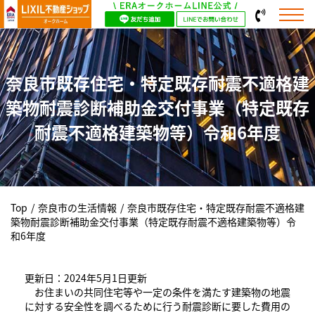
奈良市既存住宅・特定既存耐震不適格建
築物耐震診断補助金交付事業（特定既存
耐震不適格建築物等）令和6年度
Top
/
奈良市の生活情報
/
奈良市既存住宅・特定既存耐震不適格建
築物耐震診断補助金交付事業（特定既存耐震不適格建築物等）令
和6年度
更新日：2024年5月1日更新
お住まいの共同住宅等や一定の条件を満たす建築物の地震
に対する安全性を調べるために行う耐震診断に要した費用の