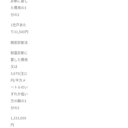
診断に要し
た費用の3
分の2
1住戸あた
り31,500円
精密診断法
耐震診断に
要した費用
又は
3,670(注1)
円/平方メ
ートルのい
ずれか低い
方の額の3
分の2
1,333,000
円