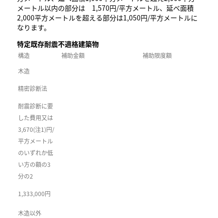
メートル以内の部分は 1,570円/平方メートル、延べ面積
2,000平方メートルを超える部分は1,050円/平方メートルに
なります。
特定既存耐震不適格建築物
構造
補助金額
補助限度額
木造
精密診断法
耐震診断に要
した費用又は
3,670(注1)円/
平方メートル
のいずれか低
い方の額の3
分の2
1,333,000円
木造以外