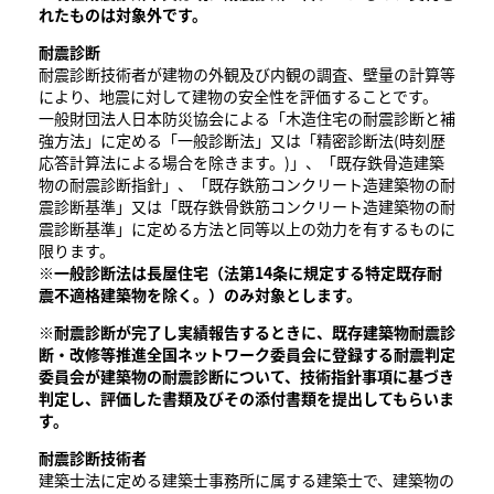
れたものは対象外です。
耐震診断
耐震診断技術者が建物の外観及び内観の調査、壁量の計算等
により、地震に対して建物の安全性を評価することです。
一般財団法人日本防災協会による「木造住宅の耐震診断と補
強方法」に定める「一般診断法」又は「精密診断法(時刻歴
応答計算法による場合を除きます。)」、「既存鉄骨造建築
物の耐震診断指針」、「既存鉄筋コンクリート造建築物の耐
震診断基準」又は「既存鉄骨鉄筋コンクリート造建築物の耐
震診断基準」に定める方法と同等以上の効力を有するものに
限ります。
※一般診断法は長屋住宅（法第14条に規定する特定既存耐
震不適格建築物を除く。）のみ対象とします。​
※耐震診断が完了し実績報告するときに、既存建築物耐震診
断・改修等推進全国ネットワーク委員会に登録する耐震判定
委員会が建築物の耐震診断について、技術指針事項に基づき
判定し、評価した書類及びその添付書類を提出してもらいま
す。
耐震診断技術者
建築士法に定める建築士事務所に属する建築士で、建築物の