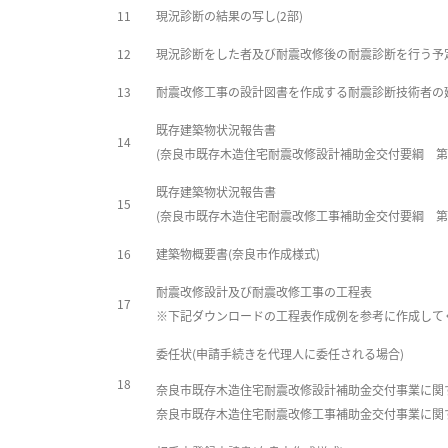
11
現況診断の結果の写し(2部)
12
現況診断をした者及び耐震改修後の耐震診断を行う予
13
耐震改修工事の設計図書を作成する耐震診断技術者の
既存建築物状況報告書
14
(奈良市既存木造住宅耐震改修設計補助金交付要綱 第
既存建築物状況報告書
15
(奈良市既存木造住宅耐震改修工事補助金交付要綱 第
16
建築物概要書(奈良市作成様式)
耐震改修設計及び耐震改修工事の工程表
17
※下記ダウンロードの工程表作成例を参考に作成して
委任状(申請手続きを代理人に委任される場合)
18
奈良市既存木造住宅耐震改修設計補助金交付事業に関
奈良市既存木造住宅耐震改修工事補助金交付事業に関