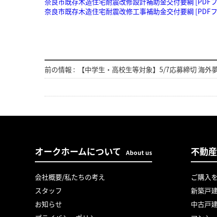
奈良市既存木造住宅耐震改修設計補助金交付要綱 [PDFファ
奈良市既存木造住宅耐震改修工事補助金交付要綱 [PDFファ
前の情報 :
【中学生・高校生等対象】5/7応募締切 海
オークホームについて
不動産
About us
会社概要/私たちの考え
ご購入
スタッフ
新築戸
お知らせ
中古戸