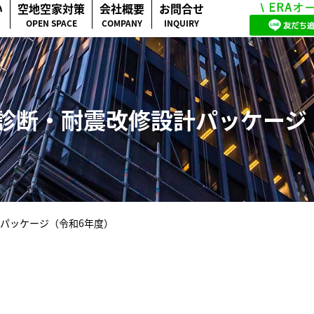
い
空地空家対策
会社概要
お問合せ
OPEN SPACE
COMPANY
INQUIRY
診断・耐震改修設計パッケージ
パッケージ（令和6年度）