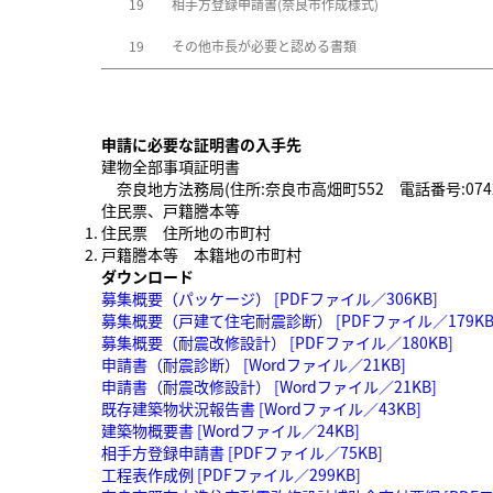
19
相手方登録申請書(奈良市作成様式)
19
その他市長が必要と認める書類
申請に必要な証明書の入手先
建物全部事項証明書
奈良地方法務局(住所:奈良市高畑町552 電話番号:0742-2
住民票、戸籍謄本等
住民票 住所地の市町村
戸籍謄本等 本籍地の市町村
ダウンロード
募集概要（パッケージ） [PDFファイル／306KB]
募集概要（戸建て住宅耐震診断） [PDFファイル／179KB
募集概要（耐震改修設計） [PDFファイル／180KB]
申請書（耐震診断） [Wordファイル／21KB]
申請書（耐震改修設計） [Wordファイル／21KB]
既存建築物状況報告書 [Wordファイル／43KB]
建築物概要書 [Wordファイル／24KB]
相手方登録申請書 [PDFファイル／75KB]
工程表作成例 [PDFファイル／299KB]