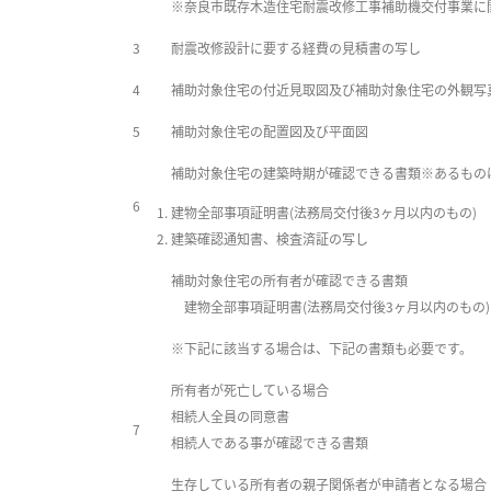
※奈良市既存木造住宅耐震改修工事補助機交付事業に
3
耐震改修設計に要する経費の見積書の写し
4
補助対象住宅の付近見取図及び補助対象住宅の外観写真
5
補助対象住宅の配置図及び平面図
補助対象住宅の建築時期が確認できる書類※あるもの
6
建物全部事項証明書(法務局交付後3ヶ月以内のもの)
建築確認通知書、検査済証の写し
補助対象住宅の所有者が確認できる書類
建物全部事項証明書(法務局交付後3ヶ月以内のもの)
※下記に該当する場合は、下記の書類も必要です。
所有者が死亡している場合
相続人全員の同意書
7
相続人である事が確認できる書類
生存している所有者の親子関係者が申請者となる場合