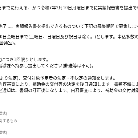
曜日までに行える、かつ令和7年2月10日月曜日までに実績報告書を提出
完了し、実績報告書を提出できるものついて下記の募集期間で募集しま
10日金曜日まで(土曜日、日曜日及び祝日は除く。)とします。申込多数の
会議室)。
度につき1回限りとします。
導課へ持参し提出してください(郵送等は不可)。
より決定)、交付対象予定者の決定・不決定の通知をします。
内容審査により、補助金の交付等の決定を後日通知します。書類不備に
定通知は、書類の訂正後になります。内容審査により、補助金の交付対
様式)
関するもの
様式)