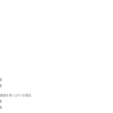
書
書
親族を除く)がいる場合
書
書