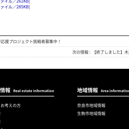
イル／261KB]
イル／285KB]
外夢応援プロジェクト挑戦者募集中！
次の情報 :
【終了しました】木
情報
地域情報
Real estate information
Area informatio
をお考えの方
奈良市地域情報
建
生駒市地域情報
建