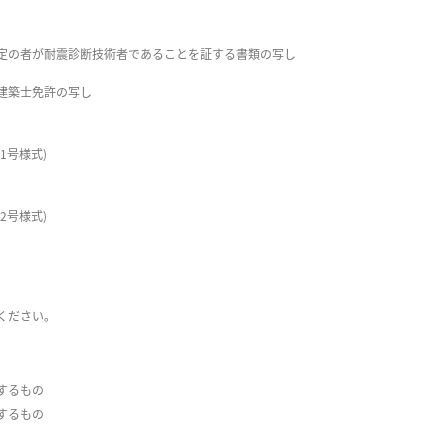
定の者が耐震診断技術者であることを証する書類の写し
建築士免許の写し
1号様式)
2号様式)
ください。
するもの
するもの