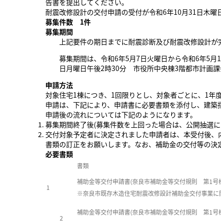
告書を提出してください。
耐震改修設計の交付申請の受付が令和6年10月31日木
募集件数 1
件
募集期間
上記要件の期日までに耐震診断及び耐震改修設計が
募集期間は、令和6年5月7日火曜日から令和6年5月
日月曜日午後2時30分 市役所中央棟3階都市計画課
申請方法
対象住宅1棟につき、1回限りとし、対象者ごとに、1年
申請は、下記により、申請書に必要書類を添付し、建築指
申請後の流れについては下記のようになります。
募集期間終了後(募集件数を上回った場合は、公開抽選に
交付対象予定者に決定されました申請者は、本受付後、
書類の訂正をお願いします。なお、補助金の交付等の決
必要書類
書類
補助金等交付申請書(奈良市補助金等交付規則 第1号
1
※奈良市既存木造住宅耐震改修設計補助金交付事業に
補助金等交付申請書(奈良市補助金等交付規則 第1号
2