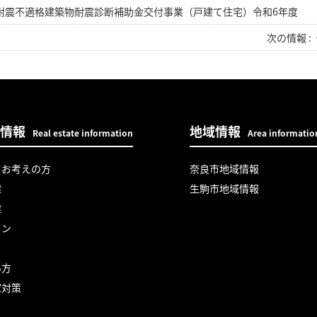
耐震不適格建築物耐震診断補助金交付事業（戸建て住宅）令和6年度
次の情報 :
情報
地域情報
Real estate information
Area informatio
をお考えの方
奈良市地域情報
建
生駒市地域情報
建
ョン
い方
家対策