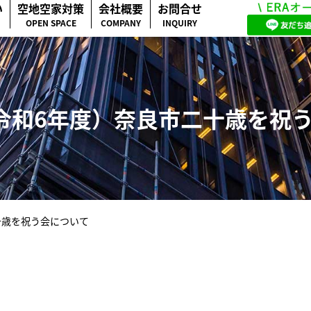
い
空地空家対策
会社概要
お問合せ
OPEN SPACE
COMPANY
INQUIRY
令和6年度）奈良市二十歳を祝
十歳を祝う会について