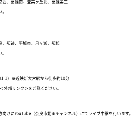
京西、富雄南、登美ヶ丘北、富雄第三
い。
鳥、都跡、平城東、月ヶ瀬、都祁
い。
1-1）※近鉄新大宮駅から徒歩約10分
＜外部リンク＞
をご覧ください。
向けにYouTube（奈良市動画チャンネル）にてライブ中継を行います