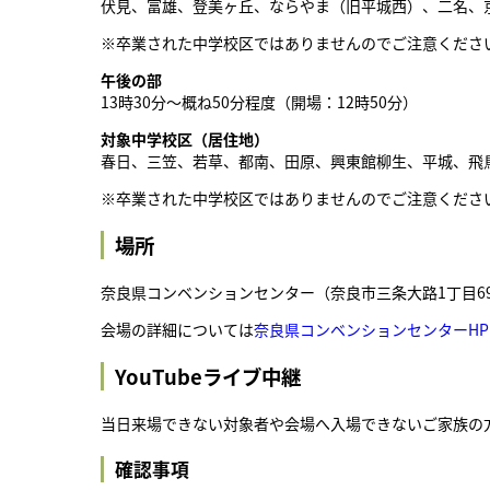
伏見、富雄、登美ヶ丘、ならやま（旧平城西）、二名、
※卒業された中学校区ではありませんのでご注意くださ
午後の部
13時30分～概ね50分程度（開場：12時50分）
対象中学校区（居住地）
春日、三笠、若草、都南、田原、興東館柳生、平城、飛
※卒業された中学校区ではありませんのでご注意くださ
場所
奈良県コンベンションセンター（奈良市三条大路1丁目69
会場の詳細については
奈良県コンベンションセンターHP
YouTubeライブ中継
当日来場できない対象者や会場へ入場できないご家族の方
確認事項