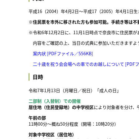
平成16（2004）年4月2日～平成17（2005）年4月1
※住民票を市外に移された方も参加可能。手続き等は不
※令和6年12月2日に、11月1日時点で奈良市に住民票
内容をご確認の上、当日の式典に参加いただきますよ
案内状 [PDFファイル／556KB]
二十歳を祝う会会場への車でのお越しについて [PDFファ
日時
令和7年1月13日（月曜日／祝日）「成人の日」
二部制（入替制）での開催
居住地（住民登録地）の中学校区
により対象者を分け、
午前の部
11時00分～概ね50分程度（開場：10時20分）
対象中学校区（居住地）