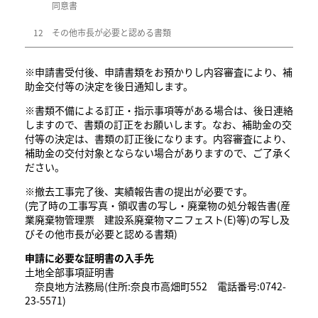
同意書
12
その他市長が必要と認める書類
※申請書受付後、申請書類をお預かりし内容審査により、補
助金交付等の決定を後日通知します。
※書類不備による訂正・指示事項等がある場合は、後日連絡
しますので、書類の訂正をお願いします。なお、補助金の交
付等の決定は、書類の訂正後になります。内容審査により、
補助金の交付対象とならない場合がありますので、ご了承く
ださい。
※撤去工事完了後、実績報告書の提出が必要です。
(完了時の工事写真・領収書の写し・廃棄物の処分報告書(産
業廃棄物管理票 建設系廃棄物マニフェスト(E)等)の写し及
びその他市長が必要と認める書類)
申請に必要な証明書の入手先
土地全部事項証明書
奈良地方法務局(住所:奈良市高畑町552 電話番号:0742-
23-5571)