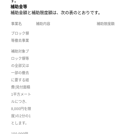
す。
補助金等
補助金額と補助限度額は、次の表のとおりです。
事業名
補助内容
補助限度額
ブロック塀
等撤去事業
補助対象ブ
ロック塀等
の全部又は
一部の撤去
に要する経
費(見付面積
1平方メート
ルにつき、
8,000円を限
度)の2分の1
とします。
150,000円