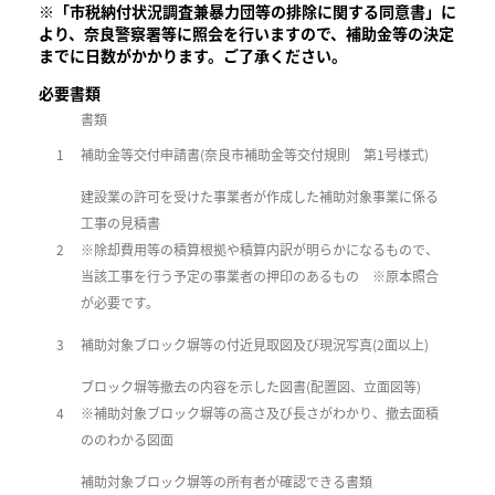
※「市税納付状況調査兼暴力団等の排除に関する同意書」に
より、奈良警察署等に照会を行いますので、補助金等の決定
までに日数がかかります。ご了承ください。
必要書類
書類
1
補助金等交付申請書(奈良市補助金等交付規則 第1号様式)
建設業の許可を受けた事業者が作成した補助対象事業に係る
工事の見積書
2
※
除却費用等の積算根拠や積算内訳が明らかになるもので、
当該工事を行う予定の事業者の押印のあるもの ※原本照合
が必要です。
3
補助対象ブロック塀等の付近見取図及び現況写真(2面以上)
ブロック塀等撤去の内容を示した図書(配置図、立面図等)
4
※
補助対象ブロック塀等の高さ及び長さがわかり、撤去面積
ののわかる図面
補助対象ブロック塀等の所有者が確認できる書類