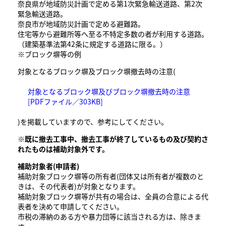
奈良県が地域防災計画で定める第1次緊急輸送道路、第2次
緊急輸送道路。
奈良市が地域防災計画で定める避難路。
住宅等から避難所等へ至る不特定多数の者が利用する道路。
（建築基準法第42条に規定する道路に限る。）
※ブロック塀等の例
対象となるブロック塀及ブロック塀撤去時の注意(
対象となるブロック塀及びブロック塀撤去時の注意
[PDFファイル／303KB]
)を掲載していますので、参考にしてください。
※既に撤去工事中、撤去工事が終了しているもの及び契約さ
れたものは補助対象外です。
補助対象者(申請者)
補助対象ブロック塀等の所有者(団体又は所有者が複数のと
きは、その代表者)が対象となります。
補助対象ブロック塀等が共有の場合は、全員の合意による代
表者を決めて申請してください。
市税の滞納のある方や暴力団等に該当される方は、除きま