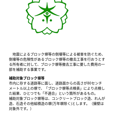
地震によるブロック塀等の倒壊等による被害を防ぐため、
倒壊等の危険性があるブロック塀等の撤去工事を行おうとす
る所有者に対して、ブロック塀等撤去工事に要した費用の一
部を補助する事業です。
補助対象ブロック塀等
市内に存する道路等に面し、道路面からの高さが80センチ
メートル以上の塀で、「ブロック塀等点検表」により点検し
た結果、ひとつでも「不適合」という箇所があるもの。
補助対象ブロック塀等は、コンクリートブロック造、れんが
造、石造その他組積造の塀(万年塀除く)とします。（擁壁は
対象外です。）