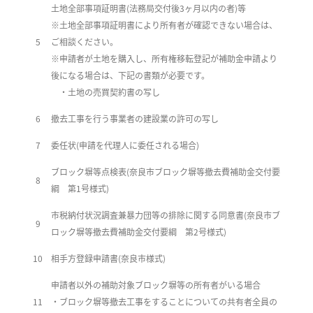
土地全部事項証明書(法務局交付後3ヶ月以内の者)等
※
土地全部事項証明書により所有者が確認できない場合は、
5
ご相談ください。
※
申請者が土地を購入し、所有権移転登記が補助金申請より
後になる場合は、下記の書類が必要です。
・土地の売買契約書の写し
6
撤去工事を行う事業者の建設業の許可の写し
7
委任状(申請を代理人に委任される場合)
ブロック塀等点検表(奈良市ブロック塀等撤去費補助金交付要
8
綱 第1号様式)
市税納付状況調査兼暴力団等の排除に関する同意書(奈良市ブ
9
ロック塀等撤去費補助金交付要綱 第2号様式)
10
相手方登録申請書(奈良市様式)
申請者以外の補助対象ブロック塀等の所有者がいる場合
11
・ブロック塀等撤去工事をすることについての共有者全員の