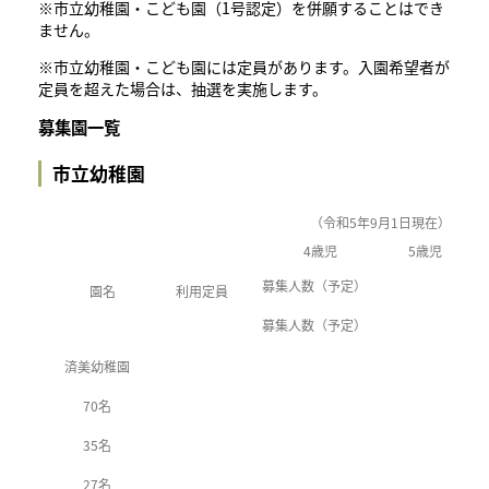
※市立幼稚園・こども園（1号認定）を併願することはでき
ません。
※市立幼稚園・こども園には定員があります。入園希望者が
定員を超えた場合は、抽選を実施します。
募集園一覧
市立幼稚園
（令和5年9月1日現在）
4歳児
5歳児
募集人数（予定）
園名
利用定員
募集人数（予定）
済美幼稚園
70名
35名
27名