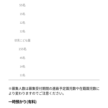
55名
15名
12名
12名
伏見こども園
155名
45名
14名
11名
※募集人数は募集受付期間の進級予定園児数や在籍園児数に
より変わりますのでご注意ください。
一時預かり(
有料)