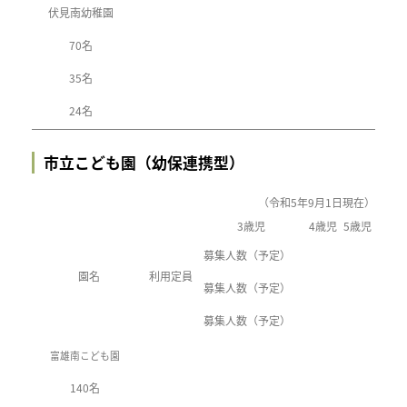
伏見南幼稚園
70名
35名
24名
市立こども園（幼保連携型）
（令和5年9月1日現在）
3歳児
4歳児
5歳児
募集人数（予定）
園名
利用定員
募集人数（予定）
募集人数（予定）
富雄南こども園
140名