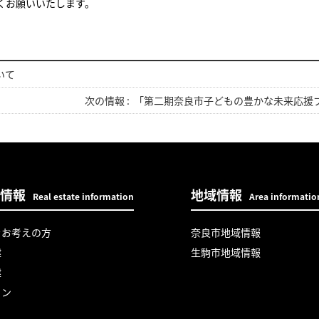
くお願いいたします。
いて
次の情報 :
「第二期奈良市子どもの豊かな未来応援
情報
地域情報
Real estate information
Area informatio
をお考えの方
奈良市地域情報
建
生駒市地域情報
建
ョン