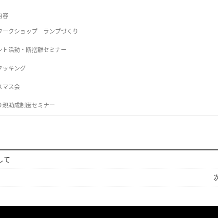
内容
ワークショップ ランプづくり
ント活動・断捨離セミナー
クッキング
スマス会
り親助成制度セミナー
して