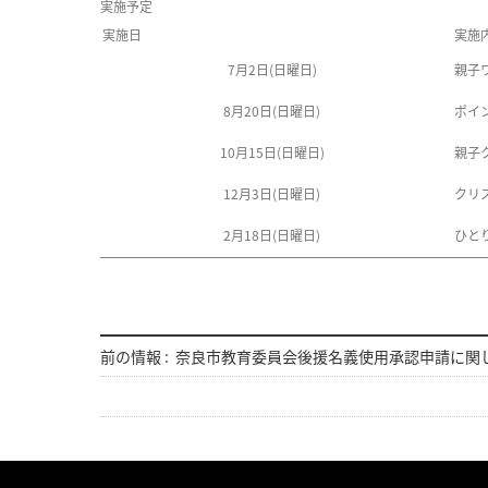
実施予定
実施日
実施
7月2日(日曜日)
親子
8月20日(日曜日)
ポイ
10月15日(日曜日)
親子
12月3日(日曜日)
クリ
2月18日(日曜日)
ひと
前の情報 :
奈良市教育委員会後援名義使用承認申請に関