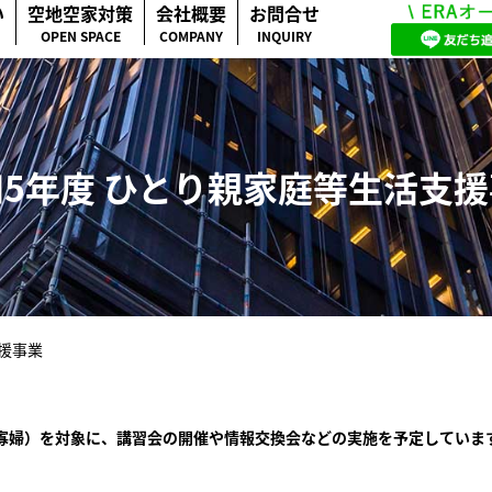
い
空地空家対策
会社概要
お問合せ
OPEN SPACE
COMPANY
INQUIRY
5年度 ひとり親家庭等生活支
援事業
寡婦）を対象に、講習会の開催や情報交換会などの実施を予定していま