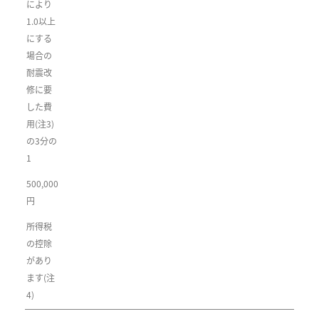
により
1.0以上
にする
場合の
耐震改
修に要
した費
用(注3)
の3分の
1
500,000
円
所得税
の控除
があり
ます(注
4)