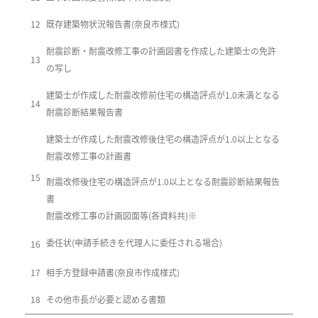
12
既存建築物状況報告書(奈良市様式)
耐震診断・耐震改修工事の計画図書を作成した建築士の免許
13
の写し
建築士が作成した耐震改修前住宅の構造評点が1.0未満となる
14
耐震診断結果報告書
建築士が作成した耐震改修後住宅の構造評点が1.0以上となる
耐震改修工事の計画書
15
耐震改修後住宅の構造評点が1.0以上となる耐震診断結果報告
書
耐震改修工事の計画図面等(各資料共)※
委任状(申請手続きを代理人に委任される場合)
16
17
相手方登録申請書(奈良市作成様式)
18
その他市長が必要と認める書類