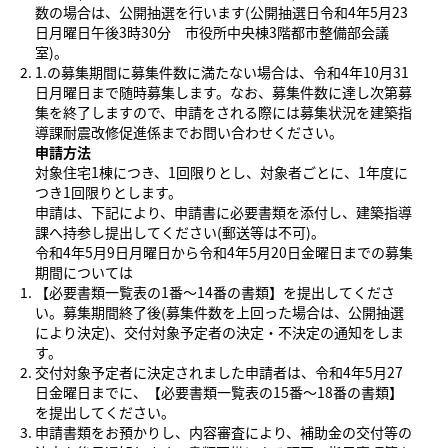
数の場合は、公開抽選を行います(公開抽選日令和4年5月23
日月曜日午後3時30分 市役所中央棟3階都市整備部会議
室)。
1.の募集期間に募集件数に満たない場合は、令和4年10月31
日月曜日まで随時募集します。なお、募集件数に達し次第募
集を終了しますので、申請をされる際には募集状況を建築指
導課耐震改修促進係までお問い合わせください。
申請方法
対象住宅1棟につき、1回限りとし、対象者ごとに、1年度に
つき1回限りとします。
申請は、下記により、申請書に必要書類を添付し、建築指導
課へ持参し提出してください(郵送等は不可)。
令和4年5月9日月曜日から令和4年5月20日金曜日までの募集
期間については
【必要書類一覧表の1番～14番の書類】を提出してくださ
い。募集期間終了後(募集件数を上回った場合は、公開抽選
により決定)、交付対象予定者の決定・不決定の通知をしま
す。
交付対象予定者に決定されました申請者は、令和4年5月27
日金曜日までに、【必要書類一覧表の15番～18番の書類】
を提出してください。
申請書類をお預かりし、内容審査により、補助金の交付等の