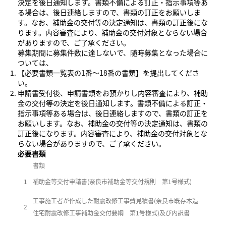
決定を後日通知します。書類不備による訂正・指示事項等あ
る場合は、後日連絡しますので、書類の訂正をお願いしま
す。なお、補助金の交付等の決定通知は、書類の訂正後にな
ります。内容審査により、補助金の交付対象とならない場合
がありますので、ご了承ください。
募集期間に募集件数に達しないで、随時募集となった場合に
ついては、
【必要書類一覧表の1番～18番の書類】を提出してくださ
い。
申請書受付後、申請書類をお預かりし内容審査により、補助
金の交付等の決定を後日通知します。書類不備による訂正・
指示事項等ある場合は、後日連絡しますので、書類の訂正を
お願いします。なお、補助金の交付等の決定通知は、書類の
訂正後になります。内容審査により、補助金の交付対象とな
らない場合がありますので、ご了承ください。
必要書類
書類
1
補助金等交付申請書(奈良市補助金等交付規則 第1号様式)
工事施工者が作成した耐震改修工事費見積書(奈良市既存木造
2
住宅耐震改修工事補助金交付要綱 第1号様式)及び内訳書