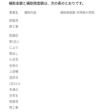
補助金額と補助限度額は、次の表のとおりです。
事業名
補助内容
補助限度額
所得税の控除
耐震改
修工事
耐震診
断(注1)
により
算出し
た住宅
全体の
上部構
造評点
(注2)1.0
未満の
住宅を
耐震改
修工事