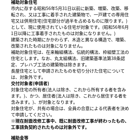
補助対象住宅
市内に存する昭和56年5月31日以前に新築、増築、改築、移
転され、又は工事に着手された建築物で、一戸建ての専用住
宅又は併用住宅(住宅部分が過半を占めるものに限ります。)
として、現に使用されている住宅が対象です。(昭和56年6月
1日以降に工事着手されたものは対象になりません。)
建築された時期にかかわらず、木造と異なる構造で、増築、
改築されたものは対象になりません。
補助対象住宅は、在来軸組構法、伝統的構法、枠組壁工法の
住宅とします。なお、丸太組構法、旧建築基準法第38条認
定、プレハブ工法の建築物は除きます。
長屋住宅として申請されたものを切り分けた住宅について
は、対象外です。
交付対象者(申請者)
対象住宅の所有者(法人は除き、これから所有する者を含み
ます。)、かつ、居住者(法人は除き、これから居住する者を
含みます。)、が対象となります。
対象住宅が、共有の場合は、全員の合意による代表者を決め
て申請してください。
※現在耐震改修工事中、既に耐震改修工事が終わったもの、
工事請負契約されたものは対象外です。
補助金等