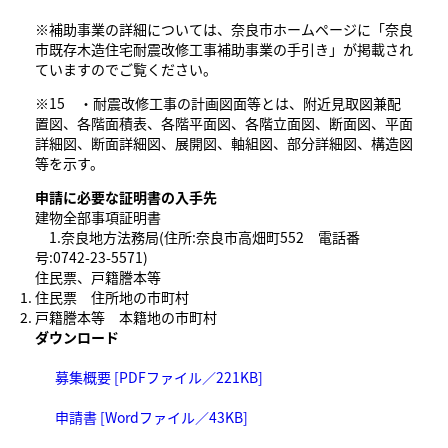
※補助事業の詳細については、奈良市ホームページに「奈良
市既存木造住宅耐震改修工事補助事業の手引き」が掲載され
ていますのでご覧ください。
※15 ・耐震改修工事の計画図面等とは、附近見取図兼配
置図、各階面積表、各階平面図、各階立面図、断面図、平面
詳細図、断面詳細図、展開図、軸組図、部分詳細図、構造図
等を示す。
申請に必要な証明書の入手先
建物全部事項証明書
1.奈良地方法務局(住所:奈良市高畑町552 電話番
号:0742-23-5571)
住民票、戸籍謄本等
住民票 住所地の市町村
戸籍謄本等 本籍地の市町村
ダウンロード
募集概要 [PDFファイル／221KB]
申請書 [Wordファイル／43KB]