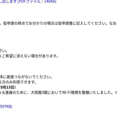
します [PDFファイル／146KB]
です。仮申請の時点でお分かりの場合は仮申請書に記入してください。な
。
さい。
りご希望に添えない場合があります。
。
本体に直接つながないでください。
る方のみ利用できます。
9月13日）
なる進展のために、大型館3館においてWi-Fi環境を整備いたしました
97KB]