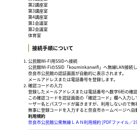
第2講座室
第3講座室
第4講座室
第1会議室
第2会議室
体育室
接続手順について
公民館Wi-Fi用SSIDへ接続
公民館Wi-FiのSSID「kouminkanwifi」へ無線LAN接
奈良市公民館の認証画面が自動的に表示されます。
メールアドレスまたは電話番号を登録します。
確認コードの入力
登録したメールアドレスまたは電話番号へ数字6桁の確認コ
この確認コードを認証画面の「確認コード」欄へ入力して
ーザー名とパスワードが届きますが、利用しないので無
無事に登録コードを入力すると奈良市ホームページへ自
利用規約
奈良市公民館公衆無線ＬＡＮ利用規約 [PDFファイル／192