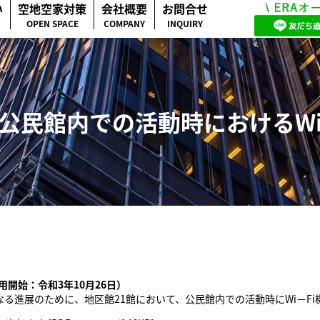
い
空地空家対策
会社概要
お問合せ
OPEN SPACE
COMPANY
INQUIRY
公民館内での活動時におけるW
用開始：令和3年10月26日）
なる進展のために、地区館21館において、公民館内での活動時にWi－F