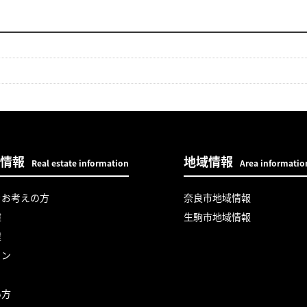
情報
地域情報
Real estate information
Area informatio
をお考えの方
奈良市地域情報
建
生駒市地域情報
建
ョン
い方