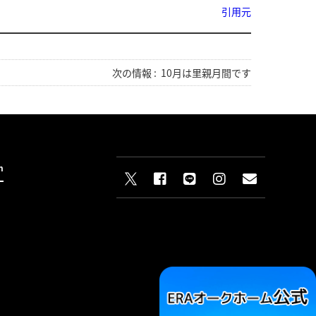
引用元
次の情報 :
10月は里親月間です
n