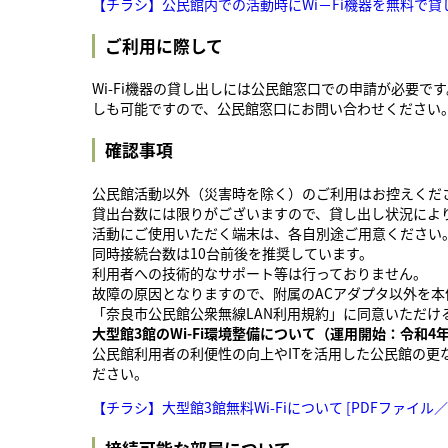
【チラシ】公民館内での活動時にWi－Fi機器を無料で貸し出
ご利用に際して
Wi-Fi機器の貸し出しには公民館窓口での申請が必要
しも可能ですので、公民館窓口にお問い合わせください
確認事項
公民館活動以外（災害時を除く）のご利用はお控えくだ
貸出台数には限りがございますので、貸し出し状況によ
活動にご使用いただく端末は、各自別途ご用意ください
同時接続台数は10台前後を推奨しています。
利用者への技術的なサポート等は行っておりません。
故障の原因となりますので、附属のACアダプタ以外を
「奈良市公民館公衆無線LAN利用規約」に同意いただけ
大型館3館のWi-Fi環境整備について（運用開始：令和4年
公民館利用者の利便性の向上やITを活用した公民館の更
ださい。
【チラシ】大型館3館無料Wi-Fiについて [PDFファイル／5