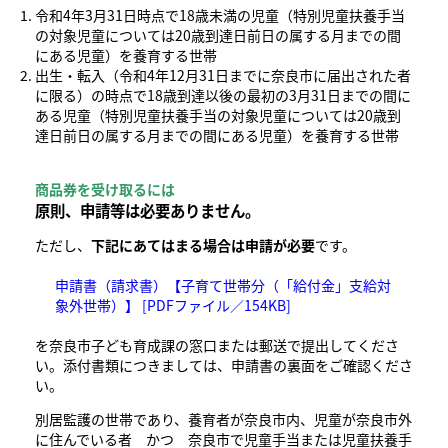
令和4年3月31日時点で18歳未満の児童（特別児童扶養手当
の対象児童については20歳到達日前日の属する月までの間
にある児童）を養育する世帯
出生・転入（令和4年12月31日までに奈良市に届出された者
に限る）の時点で18歳到達以後の最初の3月31日までの間に
ある児童（特別児童扶養手当の対象児童については20歳到
達日前日の属する月までの間にある児童）を養育する世帯
商品券を受け取るには
原則、
申請等は必要ありません。
ただし、
下記にあてはまる場合は申請が必要
です。
申請書（請求書）【子育て世帯分（「給付金」支給対
象外世帯）】 [PDFファイル／154KB]
を奈良市子ども育成課の窓口または郵送で提出してくださ
い。添付書類につきましては、申請書の裏面をご確認くださ
い。
別居監護の世帯であり、養育者が奈良市内、児童が奈良市外
に住んでいる者 かつ 奈良市で児童手当または児童扶養手