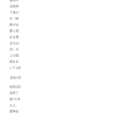
注射終
了後27
日（医
師が必
要と認
める場
合は20
日）以
上の間
隔をお
いて1回
追加1回
初回2回
目終了
後7か月
以上、
標準的