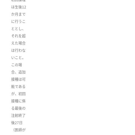
は生後12
か月まで
に行うこ
ととし、
それを超
えた場合
は行わな
いこと。
この場
合、追加
接種は可
能である
が、初回
接種に係
る最後の
注射終了
後27日
（医師が