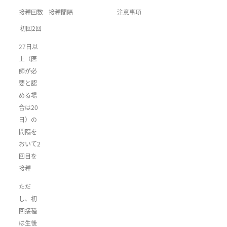
接種回数
接種間隔
注意事項
初回2回
27日以
上（医
師が必
要と認
める場
合は20
日）の
間隔を
おいて2
回目を
接種
ただ
し、初
回接種
は生後