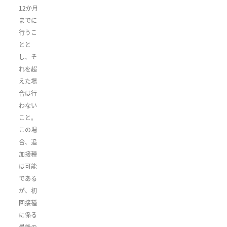
12か月
までに
行うこ
とと
し、そ
れを超
えた場
合は行
わない
こと。
この場
合、追
加接種
は可能
である
が、初
回接種
に係る
最後の