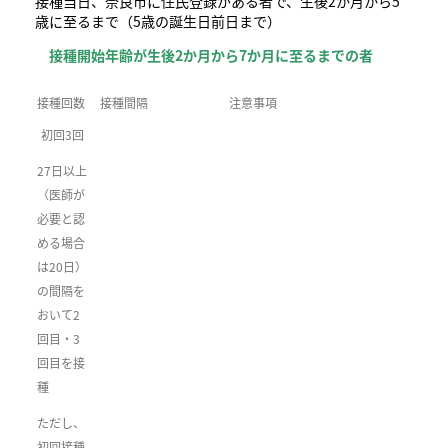
接種当日、奈良市に住民登録がある者で、生後2か月から5
歳に至るまで（5歳の誕生日前日まで）
接種開始年齢が生後2か月から7か月に至るまでの者
接種回数
接種間隔
注意事項
初回3回
27日以上
（医師が
必要と認
める場合
は20日）
の間隔を
おいて2
回目・3
回目を接
種
ただし、
初回接種