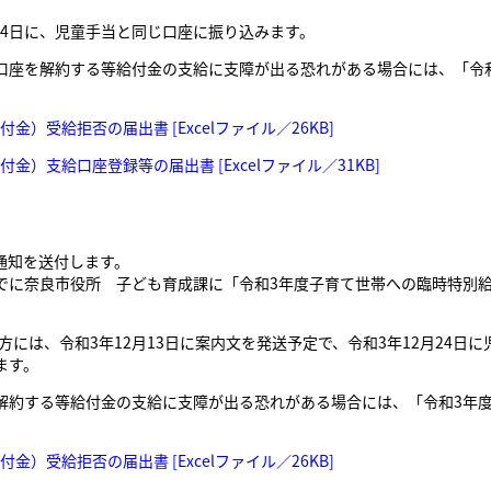
24日に、児童手当と同じ口座に振り込みます。
口座を解約する等給付金の支給に支障が出る恐れがある場合には、「令
）受給拒否の届出書 [Excelファイル／26KB]
）支給口座登録等の届出書 [Excelファイル／31KB]
通知を送付します。
でに奈良市役所 子ども育成課に「令和3年度子育て世帯への臨時特別
方には、令和3年12月13日に案内文を発送予定で、令和3年12月24日
ます。
解約する等給付金の支給に支障が出る恐れがある場合には、「令和3年
）受給拒否の届出書 [Excelファイル／26KB]