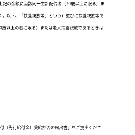
上記の金額に当該同一生計配偶者（70歳以上に限る）ま
く。以下、「扶養親族等」という）並びに扶養親族等で
70歳以上の者に限る）または老人扶養親族であるときは
給付（先行給付金）受給拒否の届出書」をご提出くださ