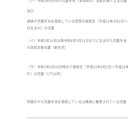
（ア）令和3年9月分の児童手当（本則給付）支給対象となる児
及び
弟妹が児童手当を受給している世帯の高校生（平成15年4月2日～平
日生まれ）の児童
（イ）令和3年10月以降令和4年3月31日までに生まれた児童手
の支給対象児童（新生児）
（ウ）令和3年9月30日時点で高校生（平成15年4月2日～平成18
れ）の児童（(ア)以外）
所属庁から児童手当を受給している公務員に養育されている児童