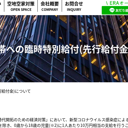
い
空地空家対策
会社概要
お問合せ
OPEN SPACE
COMPANY
INQUIRY
帯への臨時特別給付(先行給付金
行給付金)について
新時代開拓のための経済対策」において、新型コロナウイルス感染症に
を除き、0歳から18歳の児童(※2)に1人あたり10万円相当の支給を行