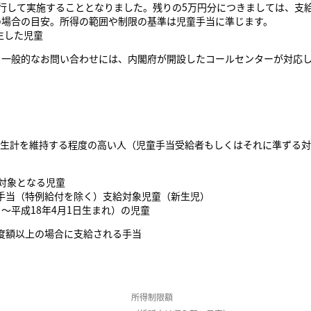
行して実施することとなりました。残りの5万円分につきましては、支
者の場合の目安。所得の範囲や制限の基準は児童手当に準じます。
出生した児童
る一般的なお問い合わせには、内閣府が開設したコールセンターが対応
ち、生計を維持する程度の高い人（児童手当受給者もしくはそれに準ずる
対象となる児童
童手当（特例給付を除く）支給対象児童（新生児）
日～平成18年4月1日生まれ）の児童
度額以上の場合に支給される手当
所得制限額