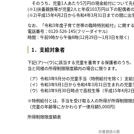
そのうち、児童1人あたり5万円の現金給付について先
(※1)扶養親族等が児童2人と年収103万円以下の配偶
(※2)平成15年4月2日から令和4年3月31日までの間に
なお、「令和3年度子育て世帯の臨時特別給付」に関す
電話番号：0120-526-145(フリーダイヤル)
時間：午前9時から午後8時(12月29日～1月3日を除く)
1．支給対象者
下記(ア)～(ウ)に該当する児童を養育する保護者のう
当と同様の所得制限限度額内の場合に限ります。
（ア）令和3年9月分の児童手当（特例給付を除く）支給
（イ）令和3年9月1日から令和4年3月31日生まれの児
（ウ）令和3年9月30日時点で高校生等（平成15年4月2
※特例給付とは、手当を受け取る人の所得が所得制限限
（児童の年齢等にかかわらず一律月額5,000円）
所得制限限度額表
扶養親族の数