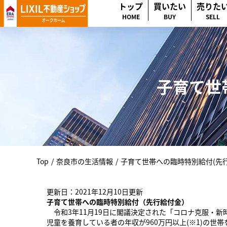
トップ
買いたい
売りた
HOME
BUY
SELL
子育て世
Top
/
奈良市の生活情報
/
子育て世帯への臨時特別給付(先
更新日：2021年12月10日更新
子育て世帯への臨時特別給付（先行給付金）
令和3年11月19日に閣議決定された「コロナ克服・
児童を養育している者の年収が960万円以上(※1)の世帯