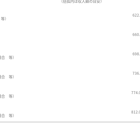
（括弧内は収入額の目安）
62
 等）
66
69
場合 等）
73
場合 等）
774
場合 等）
812
場合 等）