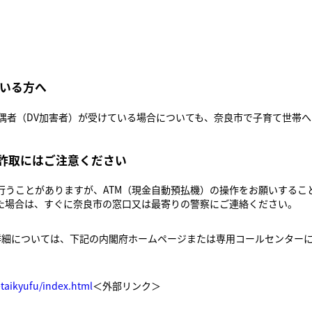
ている方へ
配偶者（DV加害者）が受けている場合についても、奈良市で子育て世帯
。
の詐取にはご注意ください
行うことがありますが、ATM（現金自動預払機）の操作をお願いするこ
た場合は、すぐに奈良市の窓口又は最寄りの警察にご連絡ください。
詳細については、下記の内閣府ホームページまたは専用コールセンター
etaikyufu/index.html
＜外部リンク＞