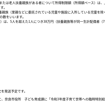
）または老人扶養親族がある者について所得制限額（所得額ベース）は、
ます。
養親族（里親などに委託されている児童や施設に入所している児童を除
のの数をいいます。
）は、5人を超えた1人につき38万円（扶養親族等が同一生計配偶者（
文を発送予定です。
でに、奈良市役所 子ども育成課に「令和3年度子育て世帯への臨時特別