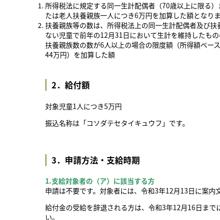
所得税法に規定する同一生計配偶者（70歳以上に限る
たは老人扶養親族一人につき6万円を加算した額となり
扶養親族等の数は、所得税法上の同一生計配偶者及び扶
ない児童で前年の12月31日において生計を維持したも
扶養親族数の数が6人以上の場合の限度額（所得額ベース
44万円）を加算した額
2．給付額
対象児童1人につき5万円
振込名称は「コソダテセタイキュウフ」です。
3．申請方法・支給時期
1.支給対象者の（ア）に該当する方
申請は不要です。対象者には、令和3年12月13日に案内
給付金の受給を辞退される方は、令和3年12月16日ま
い。