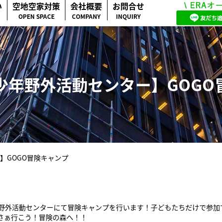
い
空地空家対策
会社概要
お問合せ
OPEN SPACE
COMPANY
INQUIRY
少年野外活動センター】GOGO
】GOGO冒険キャンプ
年野外活動センターにて冒険キャンプを行います！子どもたちだけで参加
さぁ行こう！冒険の森へ！！