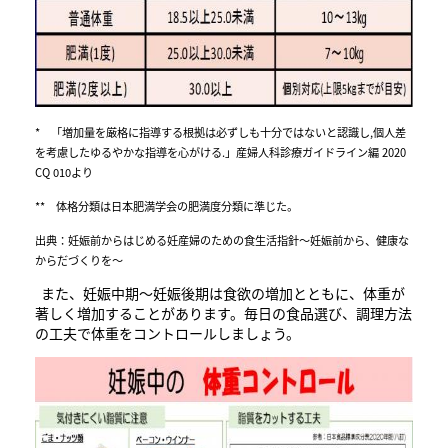
* 「増加量を厳格に指導する根拠は必ずしも十分ではないと認識し,個人差
を考慮したゆるやかな指導を心がける.」産婦人科診療ガイドライン編 2020
CQ 010より
** 体格分類は日本肥満学会の肥満度分類に準じた。
出典：妊娠前からはじめる妊産婦のための食生活指針～妊娠前から、健康な
からだづくりを～
また、妊娠中期～妊娠後期は食欲の増加とともに、体重が
著しく増加することがあります。毎日の食品選び、調理方法
の工夫で体重をコントロールしましょう。