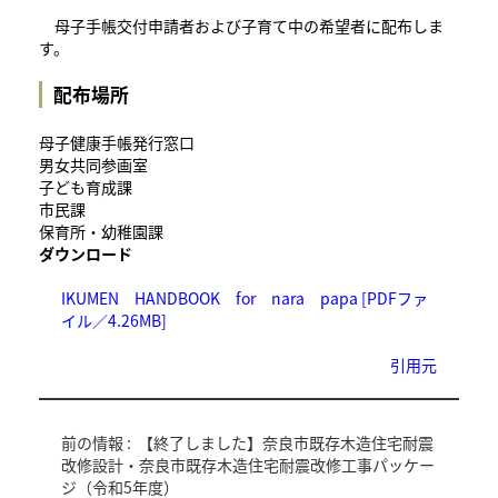
母子手帳交付申請者および子育て中の希望者に配布しま
す。
配布場所
母子健康手帳発行窓口
男女共同参画室
子ども育成課
市民課
保育所・幼稚園課
ダウンロード
IKUMEN HANDBOOK for nara papa [PDFファ
イル／4.26MB]
引用元
前の情報 :
【終了しました】奈良市既存木造住宅耐震
改修設計・奈良市既存木造住宅耐震改修工事パッケー
ジ（令和5年度）