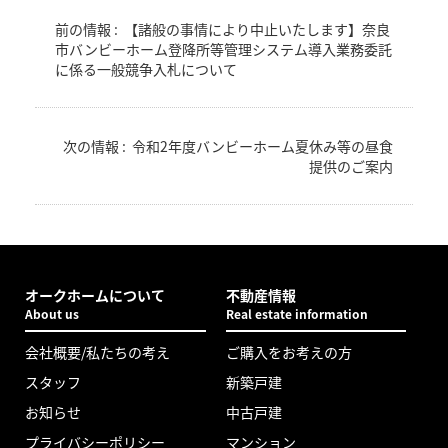
前の情報 :
【諸般の事情により中止いたします】奈良
市バンビーホーム登降所等管理システム導入業務委託
に係る一般競争入札について
次の情報 :
令和2年度バンビーホーム夏休み等の昼食
提供のご案内
オークホームについて
不動産情報
About us
Real estate information
会社概要/私たちの考え
ご購入をお考えの方
スタッフ
新築戸建
お知らせ
中古戸建
プライバシーポリシー
マンション