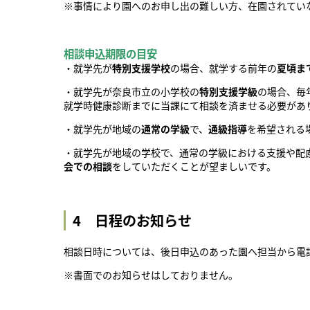
※事情により園へのお申し出の難しい方、在園されてい
相談申込期限の目安
・就学先が
特別支援学校
の場合、就学する前年の
夏頃ま
・就学先が奈良市立の小学校の
特別支援学級
の場合、毎
就学時健康診断までに当課にて相談を済ませる必要があ
・就学先が地域の
通常の学級
で、
通級指導
を希望される
・就学先が地域の学校で、通常の学級における支援や配
会での相談
をしていただくことが望ましいです。
4 日程のお知らせ
相談日時については、後日申込のあった園へ担当から電
※書面でのお知らせはしておりません。