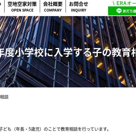
い
空地空家対策
会社概要
お問合せ
OPEN SPACE
COMPANY
INQUIRY
年度小学校に入学する子の教育
相談
子ども（年長・5歳児）のことで教育相談を行っています。