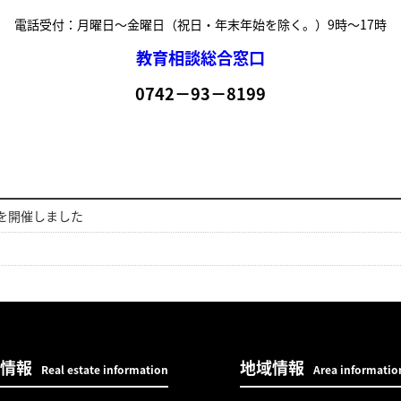
電話受付：月曜日～金曜日（祝日・年末年始を除く。）9時～17時
教育相談総合窓口
0742－93－8199
を開催しました
情報
地域情報
Real estate information
Area informatio