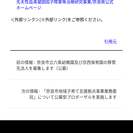
先天性血液凝固因子障害等治療研究事業/奈良県公式
ホームページ
＜外部リンク＞
[※外部リンク]をご参照ください。​
引用元
前の情報 :
奈良市立六条幼稚園及び京西保育園の移管
先法人を募集します（公募）
次の情報 :
「奈良市地域子育て支援拠点事業業務委
託」について公募型プロポーザルを実施します