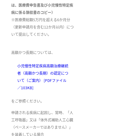
は、医療費申告書及び小児慢性特定疾
病に係る領収書のコピー）
​※医療費総額5万円を超える6か月分
（更新申請月を含む12か月以内）につ
いて提出してください。
高額かつ長期については、
小児慢性特定疾病高額治療継続
者（高額かつ長期）の認定につ
いて（ご案内） [PDFファイル
／103KB]
をご参照ください。
申請される疾病に起因し、常時、「人
工呼吸器」又は「体外式補助人工心臓
（ペースメーカーではありません）」
を装着している場合​