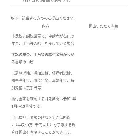
（非）課税証明書が必要です。
以下、該当する方のみご提出ください。
内容
提出いただく書類
市民税非課税世帯で、申請者が右記の
年金、手当等の給付を受けている場合
下記の年金、手当等の給付金額がわか
る書類のコピー
〔遺族恩給、増加恩給、傷病者恩給、
障害者年金、遺族年金、寡婦年金、特
別児童扶養手当等〕
給付金額を確認する対象期間は
令和6年
1月～12月分
です。
自己負担上限額の階層区分が低所得
2（年収80万9千円以上）を了承する場
合は提出を省略することができます。