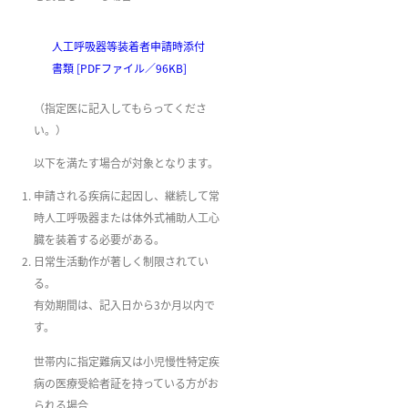
人工呼吸器等装着者申請時添付
書類 [PDFファイル／96KB]
（指定医に記入してもらってくださ
い。）
以下を満たす場合が対象となります。
申請される疾病に起因し、継続して常
時人工呼吸器または体外式補助人工心
臓を装着する必要がある。
日常生活動作が著しく制限されてい
る。
有効期間は、記入日から3か月以内で
す。
世帯内に指定難病又は小児慢性特定疾
病の医療受給者証を持っている方がお
られる場合