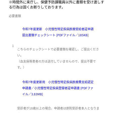
※時間外に来庁し、保健予防課職員以外に書類を受け渡しす
る行為は固くお断りしております。
必要書類
令和7年度更新 小児慢性特定疾病医療受給者証申請
提出書類チェックシート [PDFファイル／185KB]
1
こちらのチェックシートで必要書類を確認し、ご提出くださ
い。
（血友病等患者の方は送付していませんので、提出不要で
す。）
令和7年度更新用 小児慢性特定疾病医療費支給認定
申請書／小児慢性特定疾病登録者証申請書 [PDFファ
イル／3.83MB]
受診者が18歳以上の場合、申請者は原則受診者本人となりま