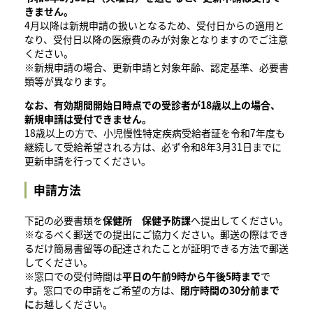
きません。
4月以降は新規申請の扱いとなるため、受付日からの適用と
なり、受付日以降の医療費のみが対象となりますのでご注意
ください。
※新規申請の場合、更新申請と対象年齢、認定基準、必要書
類等が異なります。
なお、有効期間開始日時点での受診者が18歳以上の場合、
新規申請は受付できません。
​18歳以上の方で、小児慢性特定疾病受給者証を令和7年度も
継続して受給希望される方は、必ず令和8年3月31日までに
更新申請を行ってください。
​​申請方法
下記の必要書類を
保健所 保健予防課
へ提出してください。
※なるべく郵送での提出にご協力ください。郵送の際はでき
るだけ簡易書留等の配達されたことが証明できる方法で郵送
してください。
※窓口での受付時間は
平日の午前9時から午後5時まで
で
す。窓口での申請をご希望の方は、
閉庁時間の30分前まで
に
お越しください。