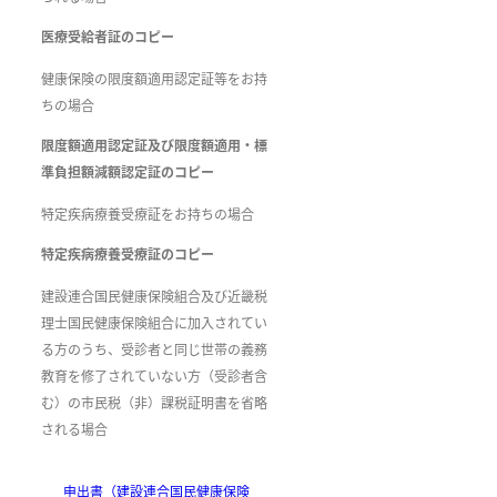
医療受給者証のコピー
健康保険の限度額適用認定証等をお持
ちの場合
限度額適用認定証及び限度額適用・標
準負担額減額認定証のコピー
特定疾病療養受療証をお持ちの場合
特定疾病療養受療証のコピー
建設連合国民健康保険組合及び近畿税
理士国民健康保険組合に加入されてい
る方のうち、受診者と同じ世帯の義務
教育を修了されていない方（受診者含
む）の市民税（非）課税証明書を省略
される場合
申出書（建設連合国民健康保険