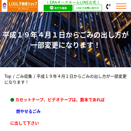
平成１９年４月１日からごみの出し方が
一部変更になります！
Top
/
ごみ収集
/
平成１９年４月１日からごみの出し方が一部変更
になります！
●
カセットテープ、ビデオテープは、数本であれば
燃やせるごみ
に出して下さい